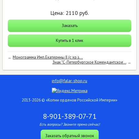
Цена:
2110
руб.
Заказать
Купить в 1 клик
←
Монограмма Имп.Екатерины II (с хр.s...
Знак "С-Петербургское Комендантское...
→
info@falar-shop.ru
2013-2026 © «Копии орденов Российской Империи»
8-901-389-07-71
Есть вопросы? Звоните прямо сейчас!
Заказать обратный звонок