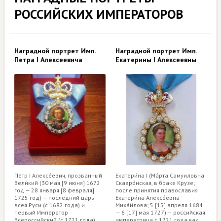
РОССИЙСКИХ ИМПЕРАТОРОВ
Наградной портрет Имп.
Наградной портрет Имп.
Петра I Алексеевича
Екатерины I Алексеевны
Пётр I Алексе́евич, прозванный
Екатери́на I (Ма́рта Самуиловна
Вели́кий (30 мая [9 июня] 1672
Скавро́нская, в браке Крузе;
год — 28 января [8 февраля]
после принятия православия
1725 год) — последний царь
Екатери́на Алексе́евна
всея Руси (с 1682 года) и
Миха́йлова; 5 [15] апреля 1684
первый Император
— 6 [17] мая 1727) — российская
Всероссийский (с 1721 года).
императрица с 1721 года как