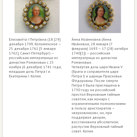
Елизаве́та I Петро́вна (18 [29]
А́нна Иоа́нновна (А́нна
декабря 1709, Коломенское —
Ива́новна; 28 января (7
25 декабря 1761 [5 января
февраля) 1693 — 17 (28) октября
1762], Санкт-Петербург) —
1740[2]) — российская
российская императрица из
императрица из династии
династии Романовых с 25
Романовых.
ноября (6 декабря) 1741 года,
Четвертая дочь царя Ивана V
младшая дочь Петра I и
(брата и соправителя царя
Екатерины I. Копия.
Петра I) и царицы Прасковьи
Фёдоровны. После смерти
Петра II была приглашена в
1730 году на российский
престол Верховным тайным
советом, как монарх с
ограниченными полномочиями
в пользу аристократов —
«верховников», но, при
поддержке дворян,
восстановила абсолютизм,
распустив Верховный тайный
совет. Копия.