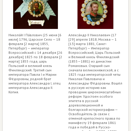
Никола́й I Па́влович (25 июня [6
Алекса́ндр II Николаевич (17
июля] 1796, Царское Село — 18
[29] апреля 1818, Москва — 1
февраля [2 марта] 1855,
[13] марта 1881, Санкт-
Петербург) — император
Петербург) — Император
Всероссийский с 14 декабря [26
Всероссийский, Царь Польский
декабря] 1825 по 18 февраля [2
и Великий князь Финляндский
марта] 1855 года, царь
(1855—1881) из династии
Польский и великий князь
Романовых. Старший сын
Финляндский. Третий сын
сначала великокняжеской, а с
императора Павла I и Марии
1825 года императорской четы
Фёдоровны, родной брат
Николая Павловича и
императора Александра I, отец
Александры Фёдоровны. Вошёл
императора Александра II.
в русскую историю как
Копия.
проводник широкомасштабных
реформ. Удостоен особого
эпитета в русской
дореволюционной и
болгарской историографии —
Освободи́тель (в связи с
отменой крепостного права по
манифесту 19 февраля 1861
года и победой в Русско-