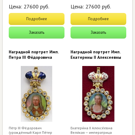
Цена:
27600
руб.
Цена:
27600
руб.
Подробнее
Подробнее
Заказать
Заказать
Наградной портрет Имп.
Наградной портрет Имп.
Петра III Фёдоровича
Екатерины II Алексеевны
Пётр III Фёдорович
Екатери́на II Алексе́евна
(урождённый Карл Пе́тер
Вели́кая — императрица