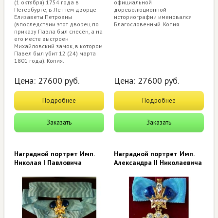
(1 октября) 1754 года в
официальной
Петербурге, в Летнем дворце
дореволюционной
Елизаветы Петровны
историографии именовался
(впоследствии этот дворец по
Благословенный. Копия.
приказу Павла был снесён, а на
его месте выстроен
Михайловский замок, в котором
Павел был убит 12 (24) марта
1801 года). Копия.
Цена:
27600
руб.
Цена:
27600
руб.
Подробнее
Подробнее
Заказать
Заказать
Наградной портрет Имп.
Наградной портрет Имп.
Николая I Павловича
Александра II Николаевича