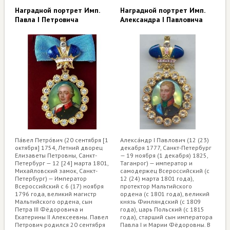
Наградной портрет Имп.
Наградной портрет Имп.
Павла I Петровича
Александра I Павловича
Па́вел Петро́вич (20 сентября [1
Алекса́ндр I Павлович (12 (23)
октября] 1754, Летний дворец
декабря 1777, Санкт-Петербург
Елизаветы Петровны, Санкт-
— 19 ноября (1 декабря) 1825,
Петербург — 12 [24] марта 1801,
Таганрог) — император и
Михайловский замок, Санкт-
самодержец Всероссийский (с
Петербург) — Император
12 (24) марта 1801 года),
Всероссийский с 6 (17) ноября
протектор Мальтийского
1796 года, великий магистр
ордена (с 1801 года), великий
Мальтийского ордена, сын
князь Финляндский (с 1809
Петра III Фёдоровича и
года), царь Польский (с 1815
Екатерины II Алексеевны. Павел
года), старший сын императора
Петрович родился 20 сентября
Павла I и Марии Фёдоровны. В