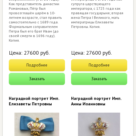
Как представитель династии
супруга царствующего
Романовых, Пётр был
императора, с 1725 года как
провозглашён царём в 10-
правящая государыня; вторая
летнем возрасте, стал править
жена Петра I Великого, мать
самостоятельно с 1689 года.
императрицы Елизаветы
Формальным соправителем
Петровны. Копия.
Петра был его брат Иван (до
своей смерти в 1696 году).
Копия.
Цена:
27600
руб.
Цена:
27600
руб.
Подробнее
Подробнее
Заказать
Заказать
Наградной портрет Имп.
Наградной портрет Имп.
Елизаветы Петровны
Анны Иоанновны