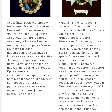
Алекса́ндр III Алекса́ндрович —
Никола́й II Алекса́ндрович —
император Всероссийский, царь
Император Всероссийский,
Польский и великий князь
Царь Польский и Великий Князь
Финляндский с 1 [13] марта
Финляндский. Из
1881 года. Сын императора
императорского дома
Александра II и внук Николая I;
Романовых. Полковник, кроме
отец последнего российского
того, от британских монархов
монарха Николая II. В
имел чины адмирала флота и
царствование Александра III
фельдмаршала британской
Россия не вела ни одной войны.
армии. Правление Николая II
За поддержание мира монарх
было ознаменовано
получил от народа почетное
экономическим развитием
прозвание Царь-Миротворец.
России и одновременно ростом
Придерживался
в ней социально-политических
консервативно-охранительных
противоречий, революционного
взглядов и проводил политику
движения, вылившегося в
контрреформ, а также
революцию 1905—1907 годов и
русификации национальных
Февральскую революцию 1917
окраин. Заключил франко-
года; во внешней политике —
русский союз. Копия.
экспансией на Дальнем
Востоке, войной с Японией, а
также участием России в
военных блоках европейских
держав и Первой мировой