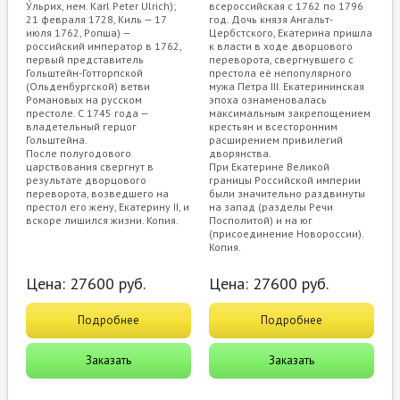
У́льрих, нем. Karl Peter Ulrich);
всероссийская с 1762 по 1796
21 февраля 1728, Киль — 17
год. Дочь князя Ангальт-
июля 1762, Ропша) —
Цербстского, Екатерина пришла
российский император в 1762,
к власти в ходе дворцового
первый представитель
переворота, свергнувшего с
Гольштейн-Готторпской
престола её непопулярного
(Ольденбургской) ветви
мужа Петра III. Екатерининская
Романовых на русском
эпоха ознаменовалась
престоле. C 1745 года —
максимальным закрепощением
владетельный герцог
крестьян и всесторонним
Гольштейна.
расширением привилегий
После полугодового
дворянства.
царствования свергнут в
При Екатерине Великой
результате дворцового
границы Российской империи
переворота, возведшего на
были значительно раздвинуты
престол его жену, Екатерину II, и
на запад (разделы Речи
вскоре лишился жизни. Копия.
Посполитой) и на юг
(присоединение Новороссии).
Копия.
Цена:
27600
руб.
Цена:
27600
руб.
Подробнее
Подробнее
Заказать
Заказать