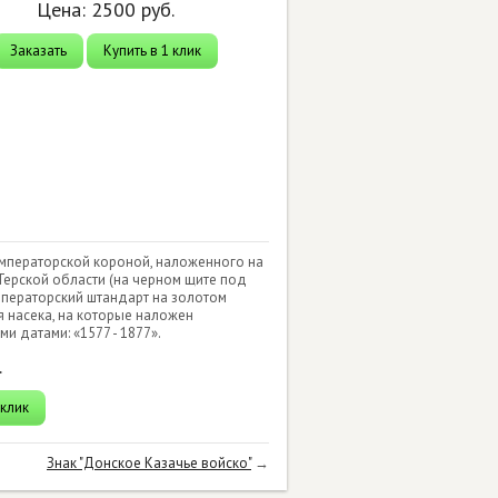
Цена:
2500
руб.
Заказать
Купить в 1 клик
императорской короной, наложенного на
Терской области (на черном щите под
мператорский штандарт на золотом
 насека, на которые наложен
и датами: «1577 - 1877».
.
 клик
Знак "Донское Казачье войско"
→