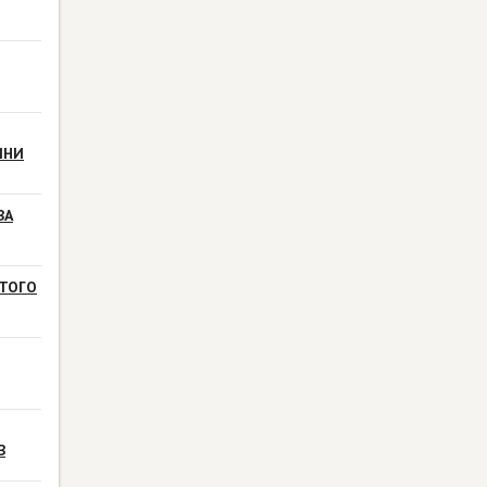
ИНИ
ВА
ТОГО
В