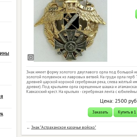
РИНЫ
Знак имеет форму золотого двуглавого орла под большой 
золотой полувенок из лавровых ветвей. На груди орла герб 
древней царской короной серебряная река, слева жёлтый и
древке). Под крыльями орла скрещенные шашка и атаманская
Кавказский крест. На крыльях - серебряная лента с юбилейным
ЗЯ
Цена:
2500
руб
Заказать
Купить в 1
РА
←
Знак "Астраханское казачье войско"