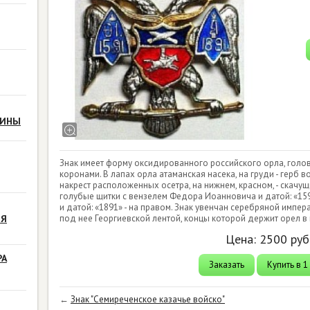
РИНЫ
Знак имеет форму оксидированного российского орла, голо
коронами. В лапах орла атаманская насека, на груди - герб в
накрест расположенных осетра, на нижнем, красном, - скачу
голубые щитки с вензелем Федора Иоанновича и датой: «1591»
и датой: «1891» - на правом. Знак увенчан серебряной импе
ЗЯ
под нее Георгиевской лентой, концы которой держит орел в
Цена:
2500
руб
РА
Заказать
Купить в 1
←
Знак "Семиреченское казачье войско"