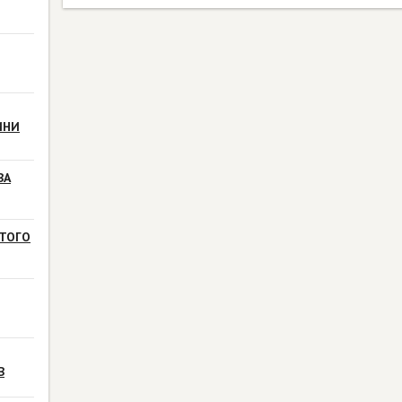
ИНИ
ВА
ТОГО
В