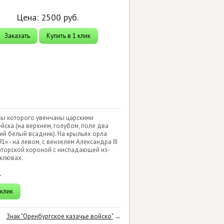
Цена:
2500
руб.
Заказать
Купить в 1 клик
вы которого увенчаны царскими
ойска (на верхнем, голубом, поле два
щий белый всадник). На крыльях орла
 - на левом, с вензелем Александра III
раторской короной с ниспадающей из-
 клювах.
.
 клик
Знак "Оренбургское казачье войско"
→