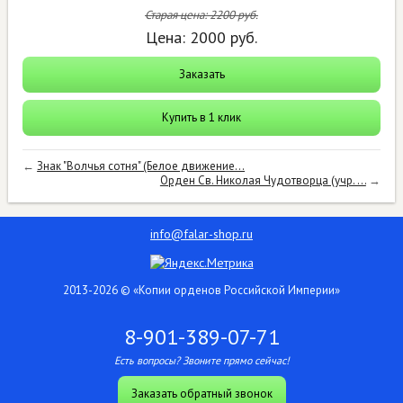
Старая цена:
2200
руб.
Цена:
2000
руб.
Заказать
Купить в 1 клик
←
Знак "Волчья сотня" (Белое движение...
Орден Св. Николая Чудотворца (учр. ...
→
info@falar-shop.ru
2013-2026 © «Копии орденов Российской Империи»
8-901-389-07-71
Есть вопросы? Звоните прямо сейчас!
Заказать обратный звонок