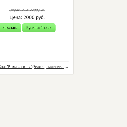
Старая цена:
2200
руб.
Цена:
2000
руб.
Заказать
Купить в 1 клик
Знак "Волчья сотня" (Белое движение...
→