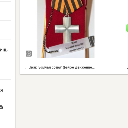
РИНЫ
←
Знак "Волчья сотня" (Белое движение...
ЗЯ
РА