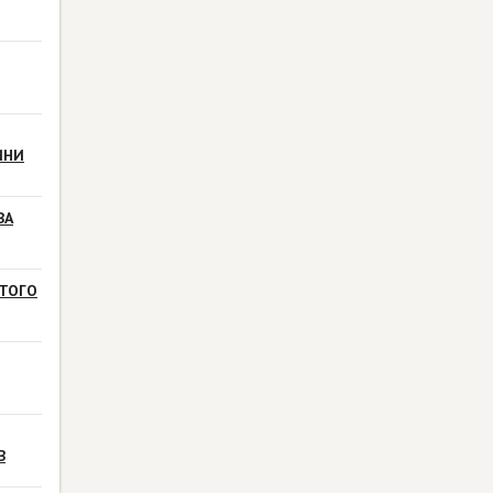
ИНИ
ВА
ТОГО
В