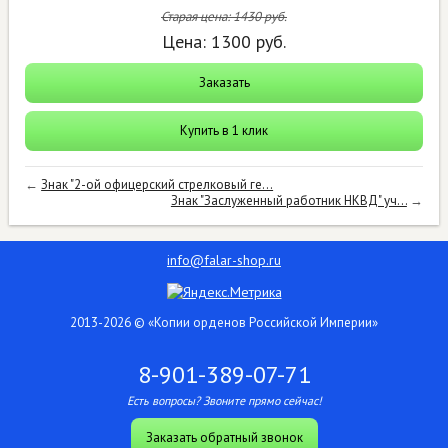
Старая цена:
1430
руб.
Цена:
1300
руб.
Заказать
Купить в 1 клик
←
Знак "2-ой офицерский стрелковый ге...
Знак "Заслуженный работник НКВД" уч...
→
info@falar-shop.ru
2013-2026 © «Копии орденов Российской Империи»
8-901-389-07-71
Есть вопросы? Звоните прямо сейчас!
Заказать обратный звонок