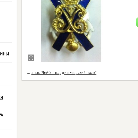
РИНЫ
←
Знак "Лейб - Гвардии Егерский полк"
ЗЯ
РА