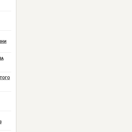
ИНИ
ВА
ТОГО
В