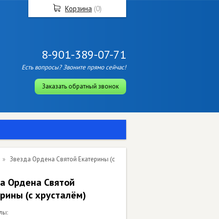
Корзина
(
0
)
8-901-389-07-71
Есть вопросы? Звоните прямо сейчас!
Заказать обратный звонок
Звезда Ордена Святой Екатерины (с
а Ордена Святой
рины (с хрусталём)
лы: