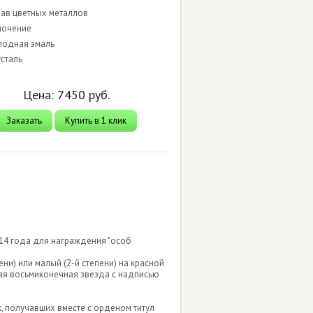
лав цветных металлов
лочение
лодная эмаль
усталь
Цена:
7450
руб.
Заказать
Купить в 1 клик
14 года для награждения "особ
ени) или малый (2-й степени) на красной
ная восьмиконечная звезда с надписью
, получавших вместе с орденом титул