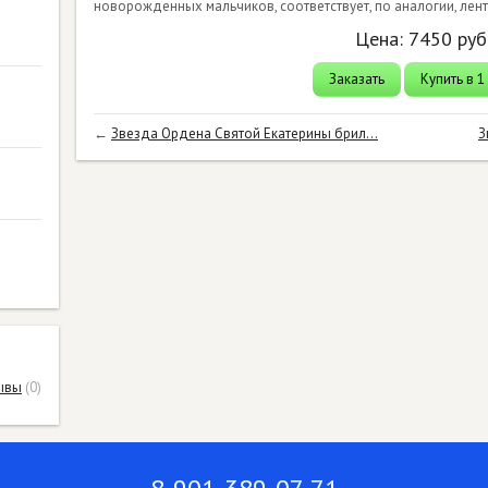
новорожденных мальчиков, соответствует, по аналогии, ле
Цена:
7450
руб
Заказать
Купить в 1
←
Звезда Ордена Святой Екатерины брил...
З
ывы
(0)