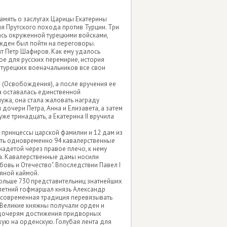
амять о заслугах Царицы Екатерины
я Прутского похода против Турции. Три
сь окруженной турецкими войсками,
ужден был пойти на переговоры.
 Петр Шафиров. Как ему удалось
ое для русских перемирие, история
 турецких военачальников все свои
(Освобождения), а после вручения ее
на оставалась единственной
ужа, она стала жаловать награду
дочери Петра, Анна и Елизавета, а затем
же тринадцать, а Екатерина II вручила
 принцессы царской фамилии и 12 дам из
еть одновременно 94 кавалерственные
надетой через правое плечо, к нему
а. Кавалерственные дамы носили
бовь и Отечество". Впоследствии Павел I
ряной каймой.
больше 730 представительниц знатнейших
илетний гофмаршал князь Александр
 современная традиция перевязывать
Великие княжны получали орден и
я дочерям достижения придворных
жую на орденскую. Голубая лента для