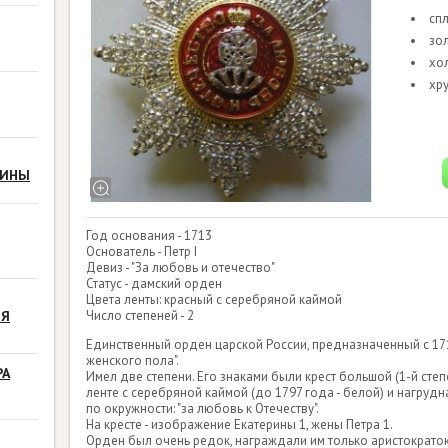
сп
зо
хо
хр
РИНЫ
Год основания - 1713
Основатель - Петр I
Девиз - "За любовь и отечество"
Статус - дамский орден
Цвета ленты: красный с серебряной каймой
ЗЯ
Число степеней - 2
Единственный орден царской России, предназначенный с 17
женского пола".
РА
Имел две степени. Его знаками были крест большой (1-й степ
ленте с серебряной каймой (до 1797 года - белой) и нагруд
по окружности: "за любовь к Отечеству".
На кресте - изображение Екатерины 1, жены Петра 1.
Орден был очень редок, награждали им только аристократок