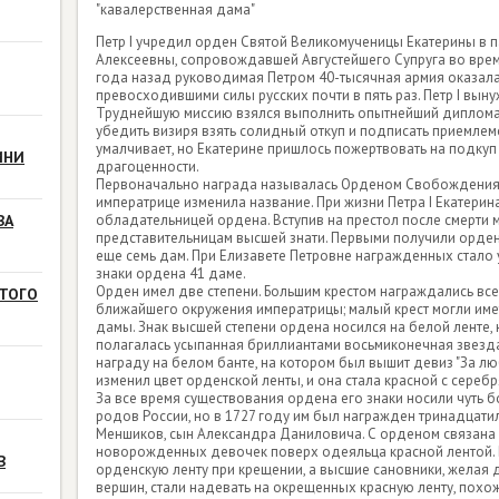
"кавалерственная дама"
Петр I учредил орден Святой Великомученицы Екатерины в п
Алексеевны, сопровождавшей Августейшего Супруга во врем
года назад руководимая Петром 40-тысячная армия оказала
превосходившими силы русских почти в пять раз. Петр I вын
Труднейшую миссию взялся выполнить опытнейший дипломат
убедить визиря взять солидный откуп и подписать приемлем
умалчивает, но Екатерине пришлось пожертвовать на подкуп
ИНИ
драгоценности.
Первоначально награда называлась Орденом Свобождения 
императрице изменила название. При жизни Петра I Екатери
ВА
обладательницей ордена. Вступив на престол после смерти м
представительницам высшей знати. Первыми получили орден 
еще семь дам. При Елизавете Петровне награжденных стало у
знаки ордена 41 даме.
Орден имел две степени. Большим крестом награждались все
ТОГО
ближайшего окружения императрицы; малый крест могли им
дамы. Знак высшей степени ордена носился на белой ленте, 
полагалась усыпанная бриллиантами восьмиконечная звезд
награду на белом банте, на котором был вышит девиз "За лю
изменил цвет орденской ленты, и она стала красной с сереб
За все время существования ордена его знаки носили чуть 
родов России, но в 1727 году им был награжден тринадцат
Меншиков, сын Александра Даниловича. С орденом связана
новорожденных девочек поверх одеяльца красной лентой. 
В
орденскую ленту при крещении, а высшие сановники, жела
вершин, стали надевать на окрещенных красную ленту, похо