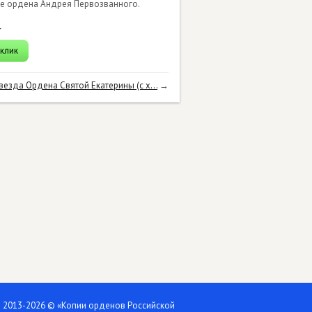
нте ордена Андрея Первозванного.
.
 клик
везда Ордена Святой Екатерины (с х...
→
2013-2026 © «Копии орденов Российской