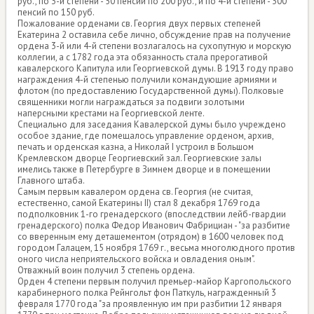
руб., по 3-й степени - 50 пенсий по 200 руб., и по 4-й степени - 300
пенсий по 150 руб.
Пожалование орденами св. Георгия двух первых степеней
Екатерина 2 оставила себе лично, обсуждение прав на получение
ордена 3-й или 4-й степени возлагалось на сухопутную и морскую
коллегии, а с 1782 года эта обязанность стала прерогативой
кавалерского Капитула или Георгиевской думы. В 1913 году право
награждения 4-й степенью получили командующие армиями и
флотом (по предоставлению Государственной думы). Полковые
священники могли награждаться за подвиги золотыми
наперсными крестами на Георгиевской ленте.
Специально для заседания Кавалерской думы было учреждено
особое здание, где помещалось управление орденом, архив,
печать и орденская казна, а Николай I устроил в Большом
Кремлевском дворце Георгиевский зал. Георгиевские залы
имелись также в Петербурге в Зимнем дворце и в помещении
Главного штаба.
Самым первым кавалером ордена св. Георгия (не считая,
естественно, самой Екатерины II) стал 8 декабря 1769 года
подполковник 1-го гренадерского (впоследствии лейб-гвардии
гренадерского) полка Федор Иванович Фабрициан - "за разбитие
со вверенным ему деташементом (отрядом) в 1600 человек под
городом Галацем, 15 ноября 1769 г., весьма многолюдного против
оного числа неприятельского войска и овладения оным".
Отважный воин получил 3 степень ордена.
Орден 4 степени первым получил премьер-майор Каргопольского
карабинерного полка Рейнгольт фон Паткуль, награжденный 3
февраля 1770 года "за проявленную им при разбитии 12 января