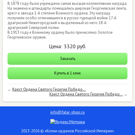
В 1878 году была учреждена самая высшая коллективная награда.
На знамена и штандарты помещались широкая Георгиевская лента,
крест и звезда 1-й степени Военного ордена. Эту награду
получили особо отличившиеся в русско-турецкой войне 17-й
драгунский Нижегородский и выделенный из него 18-й
драгунский Северский полки.
В 1913 году к Военному ордену было причислено Золотое
Георгиевское оружие.
Цена:
3320
руб.
Заказать
Купить в 1 клик
←
Крест Ордена Святого Георгия Победо...
Крест Ордена Святого Георгия Победо...
→
info@falar-shop.ru
2013-2026 © «Копии орденов Российской Империи»