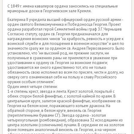
С 1849 г. имена кавалеров ордена заносились на специальные
мраморные доски в Георгиевском зале Кремля.
Екатерина II учредила высший офицерский орден русской армии -
орден святого Великомученика и Победоносца Георгия. Проект
ордена разработал герой Семилетней войны граф З.Г.Чернышев
Согласно статуту, орден св. Георгия предназначался для
награждения воинских чинов "за храбрость, ревность и усердие к
воинской службе и для поощрения в военном искусстве" и шел по
значимости сразу же за орденом св. Андрея Первозванного. Было
установлено, что "ни высокий род, ни прежние заслуги, ни
полученные в сражениях раны не приемлются в уважение при
удостаивании к ордену св. Георгия за воинские подвиги;
удостаивается же оного единственно тот, кто не только
обязанность свою исполнил во всем по присяге, чести и долгу, но
сверху сего ознаменовал себя на пользу и славу Российского
оружия особым отличием".
Орден имел четыре степени:
1-я степень: крест, звезда и лента. Крест золотой, покрытый с
обеих сторон белой финифтью, с золотой каймой по краям. В
центральном круге, залитом красной финифтью, изображение св.
Георгия на белом коне, поражающего копьем дракона. На
обратной стороне, в белом круге, вензель св. Георгия
(переплетенными буквами СГ). Звезда ордена - золотая
четырехугольная (ромбовидная), образована 32 исходящими из
центра золотыми (солнечными) лучами. В середине ее на золотом
фоне помещен аналогичный вензель св. Георгия, а на черном