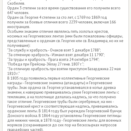
Скобелев.
Орден 3 степени за все время существования его получили всего
647 человек.
Орден св. Георгия 4 степени за сто лет, с 1769 по 1869 год
получили за боевые отличия всего 2239 человек, включая 166
иностранцев.
Особыми знаками отличия являлись пять золотых крестов,
носимых на Георгиевских лентах (ими были пожалованы офицеры,
представленные к орденам св. Георгия или св. Владимира, но их не
получившие):
"За службу и храбрость - Очаков взят 5 декабря 1788";
"За отменную храбрость - Измаил взят декабря 11 1790";
"За труды и храбрость - Прага взята 24 октября 1794";
"Победа при Прейсиш-Эйлау 27 генв. 1807 г.";
"За отличную храбрость при взятии приступом Базарджика 22 мая
1810 г."
В 1805 году появились первые коллективные Георгиевские
награды - Георгиевские знамена (штандарты) и Георгиевские
трубы. Знак ордена св. Георгия устанавливался в копье древка
знамени, к навершию привешивались узкие Георгиевские ленты с
темляками, а на полотнище делалась надпись, за что получено
такое отличие. Георгиевские трубы были серебряные, на них -
Георгиевский крест и соответствующая надпись, привешивались
орденские ленты. В 1814 году был учрежден Георгиевский бунчук
Донского войска. В 1864 году установлены Георгиевские петлицы
для нижних чинов, в 1878 году - Георгиевские ленты для военных
моряков (сохранившиеся до сих пор на бескозырках матросов
гвардейских частей).