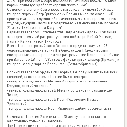
1770 г при местечке Добре польских мятежников весьма людной
партии отличную храбрость против противника".
Орденом 2 степени был впервые награжден 27 июля 1770 года
генерал-поручик Петр Григорьевич Племянников "за оказанный
пример мужества, служивший подчиненным его по преодолению
трудов, неустрашимости и к одержанию над неприятелем победы
21 июля 1770 года под Кагулом".
Первым кавалером 1 степени стал Петр Александрович Румянцев
за сокрушительный разгром турецких войск при Рябой Могиле,
Ларге и Кагуле (летом 1770 года).
Всего 1 степень российского Военного ордена получили 25
человек, включая Екатерину II и Александра II. Среди восьми
иностранных кавалеров ордена разгромившие Наполеона в битве
при Ватерлоо 18 июня 1815 года фельдмаршал Блюхер (Пруссия) и
генерал - фельдмаршал Веллингтон (Великобритания).
Полных кавалеров ордена св. Георгия, т.е. получивших знаки всех
степеней, за всю историю России было четверо:
- генерал-фельдмаршал Михаил Илларионович Голенищев-
Кутузов, князь Смоленский;
- генерал-фельдмаршал граф Михаил Богданович Барклай-де-
Толли;
- генерал-фельдмаршал граф Иван Федорович Паскевич-
Эриванский;
- генерал-фельдмаршал Иван Иванович Дибич-Забалканский.
Ордена св. Георгия 2 степени за 148 лет существования его
удостоились только 121 человек.
Три Георгия имел генерал от инфантерии Михаил Дмитриевич