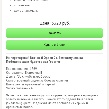
золочение
холодная эмаль
Цена:
3320
руб.
Заказать
Купить в 1 клик
Императорский Военный Орден Св. Великомученика
Победоносца и Чудотворца Георгия
Год основания - 1769
Основатель - Екатерина II
Девиз - "За службу и храбрость"
Статус - военный орден за боевые отличия
Цвета ленты: оранжевый и черный
Число степеней - 4
Является единственным русским орденом, которым награждали
только за военные заслуги. Знаком этого ордена был белый
(эмалевый) крест. Орденская лента состояла из чёрных и
оранжевых полос.