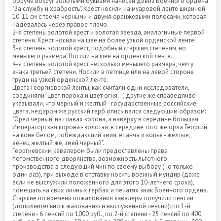
обруче вокруг золотыми буквами нанесен девиз Военного ордена
"За службу и храбрость". Крест носили на муаровой ленте шириной
10-11 см с тремя черными и двумя оранжевыми полосами, которая
надевалась через правое плечо.
2-я степень: золотой крест и золотая звезда, аналогичные первой
степени. Крест носили на шее на более узкой орденской ленте.
3-я степень: золотой крест, подобный старшим степеням, но
меньшего размера. Носили на шее на орденской ленте.
4-я степень: золотой крест несколько меньшего размера, чем у
знака третьей степени. Носили в петлице или на левой стороне
груди на узкой орденской ленте.
Цвета Георгиевской ленты, как считали одни исследователи,
соединяли "цвет пороха и цвет огня...", другие же справедливо
указывали, что черный и желтый - государственные российские
цвета, недаром же русский герб описывался следующим образом:
"Орел черный, на главах корона, а наверху в середине большая
Императорская корона - золотая, в середине того же орла Георгий,
на коне белом, побеждающий змия, епанча и копье - желтые,
венец желтый же, змей черный".
Георгиевским кавалером были предоставлены права
потомственного дворянства, возможность льготного
производства в следующий чин по своему выбору (но только
один раз), при выходе в отставку носить военный мундир (даже
если не выслужили положенного для этого 10-летнего срока),
помещать на свих личных гербах и печатях знак Военного ордена.
Старшие по времени пожалования кавалеры получили пенсии
(дополнительно к жалованию и выслуженной пенсии): по 1-й
степени - 6 пенсий по 1000 руб., по 2-й степени - 25 пенсий по 400