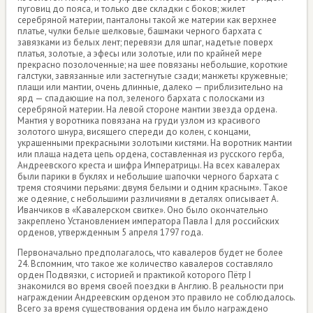
пуговиц до пояса, и только две складки с боков; жилет
серебряной материи, панталоны такой же материи как верхнее
платье, чулки белые шелковые, башмаки черного бархата с
завязками из белых лент; перевязи для шпаг, надетые поверх
платья, золотые, а эфесы или золотые, или по крайней мере
прекрасно позолоченные; на шее повязаны небольшие, короткие
галстуки, завязанные или застегнутые сзади; манжеты кружевные;
плащи или мантии, очень длинные, далеко — приблизительно на
ярд — спадающие на пол, зеленого бархата с полосками из
серебряной материи. На левой стороне мантии звезда ордена.
Мантия у воротника повязана на груди узлом из красивого
золотого шнура, висящего спереди до колен, с концами,
украшенными прекрасными золотыми кистями. На воротник мантии
или плаща надета цепь ордена, составленная из русского герба,
Андреевского креста и шифра Императрицы. На всех кавалерах
были парики в буклях и небольшие шапочки черного бархата с
тремя стоячими перьями: двумя белыми и одним красным». Такое
же одеяние, с небольшими различиями в деталях описывает А.
Иванчиков в «Кавалерском свитке». Оно было окончательно
закреплено Установлением императора Павла I для российских
орденов, утвержденным 5 апреля 1797 года.
Первоначально предполагалось, что кавалеров будет не более
24. Вспомним, что такое же количество кавалеров составляло
орден Подвязки, с историей и практикой которого Пётр I
знакомился во время своей поездки в Англию. В реальности при
награждении Андреевским орденом это правило не соблюдалось.
Всего за время существования ордена им было награждено