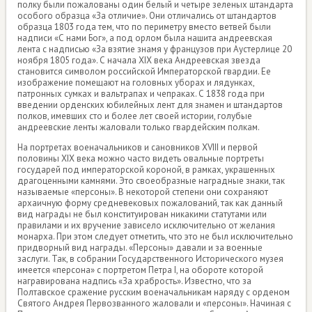
полку были пожалованы один белый и четыре зеленых штандарта
особого образца «За отличие». Они отличались от штандартов
образца 1803 года тем, что по периметру вместо ветвей были
надписи «С нами Бог», а под орлом была нашита андреевская
лента с надписью «За взятие знамя у французов при Аустерлице 20
ноября 1805 года». С начала XIX века Андреевская звезда
становится символом российской Императорской гвардии. Ее
изображение помещают на головных уборах и лядунках,
патронных сумках и вальтрапах и чепраках. С 1838 года при
введении орденских юбилейных лент для знамен и штандартов
полков, имевших сто и более лет своей истории, голубые
андреевские ленты жаловали только гвардейским полкам.
На портретах военачальников и сановников XVIII и первой
половины XIX века можно часто видеть овальные портреты
государей под императорской короной, в рамках, украшенных
драгоценными камнями. Это своеобразные наградные знаки, так
называемые «персоны». В некоторой степени они сохраняют
архаичную форму средневековых пожалований, так как данный
вид награды не был конституирован никакими статутами или
правилами и их вручение зависело исключительно от желания
монарха. При этом следует отметить, что это не был исключительно
придворный вид награды. «Персоны» давали и за военные
заслуги. Так, в собрании Государственного Исторического музея
имеется «персона» с портретом Петра I, на обороте которой
награвирована надпись «За храбрость». Известно, что за
Полтавское сражение русским военачальникам наряду с орденом
Святого Андрея Первозванного жаловали и «персоны». Начиная с