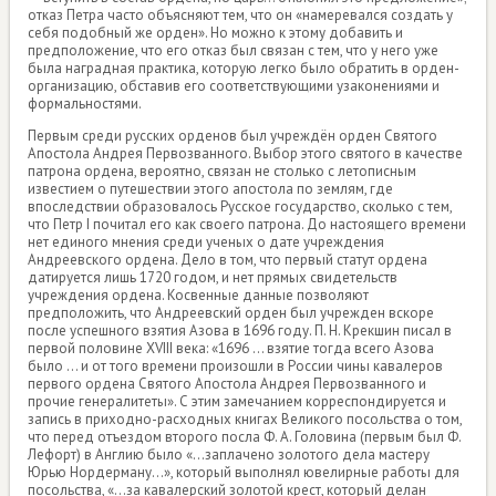
отказ Петра часто объясняют тем, что он «намеревался создать у
себя подобный же орден». Но можно к этому добавить и
предположение, что его отказ был связан с тем, что у него уже
была наградная практика, которую легко было обратить в орден-
организацию, обставив его соответствующими узаконениями и
формальностями.
Первым среди русских орденов был учреждён орден Святого
Апостола Андрея Первозванного. Выбор этого святого в качестве
патрона ордена, вероятно, связан не столько с летописным
известием о путешествии этого апостола по землям, где
впоследствии образовалось Русское государство, сколько с тем,
что Петр I почитал его как своего патрона. До настоящего времени
нет единого мнения среди ученых о дате учреждения
Андреевского ордена. Дело в том, что первый статут ордена
датируется лишь 1720 годом, и нет прямых свидетельств
учреждения ордена. Косвенные данные позволяют
предположить, что Андреевский орден был учрежден вскоре
после успешного взятия Азова в 1696 году. П. Н. Крекшин писал в
первой половине XVIII века: «1696 ... взятие тогда всего Азова
было ... и от того времени произошли в России чины кавалеров
первого ордена Святого Апостола Андрея Первозванного и
прочие генералитеты». С этим замечанием корреспондируется и
запись в приходно-расходных книгах Великого посольства о том,
что перед отъездом второго посла Ф. А. Головина (первым был Ф.
Лефорт) в Англию было «...заплачено золотого дела мастеру
Юрью Нордерману...», который выполнял ювелирные работы для
посольства, «...за кавалерский золотой крест, который делан