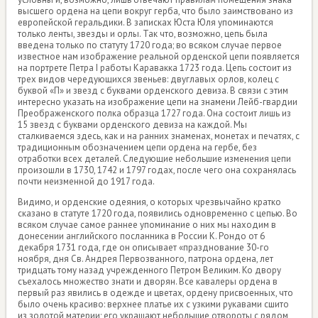
высшего ордена на цепи вокруг герба, что было заимствовано из
европейской геральдики. В записках Юста Юля упоминаются
только ленты, звезды и орлы. Так что, возможно, цепь была
введена только по статуту 1720 года; во всяком случае первое
известное нам изображение реальной орденской цепи появляется
на портрете Петра I работы Каравакка 1723 года. Цепь состоит из
трех видов чередующихся звеньев: двуглавых орлов, колец с
буквой «П» и звезд с буквами орденского девиза. В связи с этим
интересно указать на изображение цепи на знамени Лейб-гвардии
Преображенского полка образца 1727 года. Она состоит лишь из
15 звезд с буквами орденского девиза на каждой. Мы
сталкиваемся здесь, как и на ранних знаменах, монетах и печатях, с
традиционным обозначением цепи ордена на гербе, без
отработки всех деталей. Следующие небольшие изменения цепи
произошли в 1730, 1742 и 1797 годах, после чего она сохранялась
почти неизменной до 1917 года.
Видимо, и орденские одеяния, о которых чрезвычайно кратко
сказано в статуте 1720 года, появились одновременно с цепью. Во
всяком случае самое раннее упоминание о них мы находим в
донесении английского посланника в России К. Рондо от 6
декабря 1731 года, где он описывает «празднование 30-го
ноября, дня Св. Андрея Первозванного, патрона ордена, лет
тридцать тому назад учрежденного Петром Великим. Ко двору
съехалось множество знати и дворян. Все кавалеры ордена в
первый раз явились в одежде и цветах, ордену присвоенных, что
было очень красиво: верхнее платье их с узкими рукавами сшито
из золотой материи; его украшают небольшие отвороты с рядом