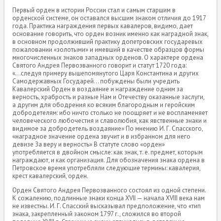
Первый орден в истории России стал и самым старшим в
орденской системе, он оставался высшим знаком отличия до 1917
года. Практика награждения первых кавалеров, видимо, дает
основание говорить, что орден возник именно как наградной знак,
в основном продолживший практику допетровских государевых
пожаловании «золотыми» и имевший в качестве образцов формы
многочисленных знаков западных орденов. О характере ордена
Святого Андрея Первозванного говорит и статут 1720 года:
«...следуя примеру вышепомянутого Царя Константина и других
Самодержавных Государей... побуждены были учредить
Кавалерский Орден в воздаяние и награждение одним за
верность, храбрость и разные Нам и Отечеству оказанные заслуги,
а другим для ободрения ко всяким благородным и геройским
добродетелям: ибо ничто столько не поощряет и не воспламеняет
человеческого любочестия и славолюбия, как явственные знаки и
видимое за добродетель воздаяние» По мнению И. Г. Спасского,
«наградное значение ордена звучит и в избранном для него
девизе За веру и верность» В статуте слово «орден»
употребляется в двойном смысле: как знак, т. е. предмет, которым
награждают, и как организация. Для обозначения знака ордена в
Петровское время употребляли следующие термины: кавалерия,
крест кавалерский, орден.
Орден Святого Андрея Первозванного состоял из одной степени.
К сожалению, подлинные знаки конца XVII — начала XVIII века нам
не известны. И. Г. Спасский высказывал предположение, что «тип
знака, закрепленный законом 1797 г., сложился во второй