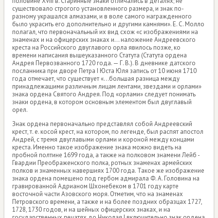
половине XVIII в. Старинные знаки отличались в деталях; не
существовало строгого установленного размера, и знак по-
разному украшался алмазами, и в воле самого награжденного
было украсить его дополнительно и другими камнями». Е. С. Молло
полагал, что первоначальный их вид схож «с изображениями на
знаменах и на офицерских знаках и... наложение Андреевского
креста на Российского двуглавого орла явилось позже, ко
времени написания вышеуказанного Статута (Статута ордена
Андрея Первозванного 1720 года. — Г. В.). В дневнике датского
посланника при дворе Петра I Юста Юля запись от 10 июня 1710
года отмечает, что существует «...большая разница между
принадлежащими различным лицам лентами, звездами и орлами»
знака ордена Святого Андрея. Под «орлами» следует понимать
знаки ордена, в котором основным элементом был двуглавый
орел.
Знак ордена первоначально представлял собой Андреевский
крест, т. е. косой крест, на котором, по легенде, был распят апостол
Андрей, с тремя двуглавыми орлами и короной между концами
креста. Именно такое изображение знака можно видеть на
пробной полтине 1699 года, а также на полковом знамени Лейб -
Гвардии Преображенского полка, ротных знаменах армейских
полков и знаменных навершиях 1700 года. Такое же изображение
знака ордена помещено под гербом адмирала Ф. А. Головина на
гравированной Адрианом Шхонебеком в 1701 году карте
восточной части Азовского моря. Отметим, что на знаменах
Петровского времени, а также и на более поздних образцах 1727,
1728, 1730 годов, и на шейных офицерских знаках, и на
государственных печатях до Николая I включительно знак ордена