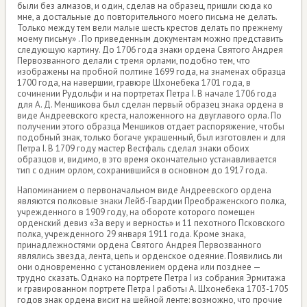
были без алмазов, и один, сделав на образец, пришли сюда ко
мне, а достальные до повторительного моего письма не делать.
Только между тем вели малые шесть крестов делать по прежнему
моему письму» . По приведенным документам можно представить
следующую картину. До 1706 года знаки ордена Святого Андрея
Первозванного делали с тремя орлами, подобно тем, что
изображены на пробной полтине 1699 года, на знаменах образца
1700 года, на навершии, гравюре Шхонебека 1701 года, в
сочинении Рудольфи и на портретах Петра I. В начале 1706 года
для А. Д. Меншикова был сделан первый образец знака ордена в
виде Андреевского креста, наложенного на двуглавого орла. По
получении этого образца Меншиков отдает распоряжение, чтобы
подобный знак, только богаче украшенный, был изготовлен и для
Петра I. В 1709 году мастер Вестфаль сделал знаки обоих
образцов и, видимо, в это время окончательно устанавливается
тип с одним орлом, сохранившийся в основном до 1917 года.
Напоминанием о первоначальном виде Андреевского ордена
являются полковые знаки Лейб-Гвардии Преображенского полка,
учрежденного в 1909 году, на обороте которого помещен
орденский девиз «За веру и верность» и 11 пехотного Псковского
полка, учрежденного 29 января 1911 года. Кроме знака,
принадлежностями ордена Святого Андрея Первозванного
являлись звезда, лента, цепь и орденское одеяние. Появились ли
они одновременно с установлением ордена или позднее —
трудно сказать. Однако на портрете Петра I из собрания Эрмитажа
и гравированном портрете Петра I работы А. Шхонебека 1703-1705
годов знак ордена висит на шейной ленте: возможно, что прочие