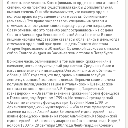
более тысячи человек. Хотя официально орден состоял из одной
степени, но на практике существовала как бы дополнительная,
высшая степень. Она обозначалась тем, что кавалер ордена
получал право на украшение знака и звезды бриллиантами
(алмазами). Это право закреплялось специальным указом и
отмечалось в послужном списке наряду с другими наградами.
Сразу отметим, что это правило распространялось и на ордена
Святого Александра Невского и Святой Анны I степени. В свои
пышные наряды Андреевские кавалеры облачались в день, когда
отмечался орденский праздник — в день Святого Апостола
Андрея Первозванного 30 ноября. Орденской церковью считался
собор Святого Андрея на Васильевском острове в Петербурге.
Воинские части, отличившиеся в том или ином сражении или в
кампании, могли получить целый ряд наград. Среди них были и
наградные знамена и штандарты. Они отличались от обычных —
образца 1800 года тем, что под орлом нашивали голубую
ленточку с вышитой золотом надписью. Первыми такие знамена
получили полки, участвовавшие в Итальянском и Швейцарском
походах по командованием А. В. Суворова, Таврический
гренадерский — «За взятие знамени в сражении против французов
в Голландии, под Бергеном 1799 г.», Московский гренадерский —
«За взятие знамени у французов при Требии и Нови 1799 г.»,
Архангелогород-ский мушкетерский — «За взятие французского
знамени на горах Альпийских», Смоленский мушкетерский — «За
взятие французских знамен на горах Альпийских», Кабардинский
мушкетерский — «За взятие у аварских войск знамени при р. Иоре, 7
ноября 1800 г.». 28 сентября 1807 года Лейб-гвардии Конному