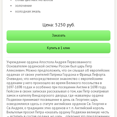
золочение
холодная эмаль
Цена:
5250
руб.
Заказать
Купить в 1 клик
Учреждение ордена Апостола Андрея Первозванного:
Основателем орденской системы России был царь Петр
Алексеевич. Можно предположить, что он слышал об европейских
орденах от своих учителей Патрика Гордона и Франца Лефорта.
Очевидно, что непосредственное знакомство с европейскими
орденами у него произошло во время Великого посольства в
1697-1698 годах и особенно при посещении Англии в 1698 году.
Гюйссен в своих записках рассказывал о том, как Петр осматривал
замок и капеллу Виндзорского дворца, где «кавалеры ордена
Подвязки принимают посвящение в день св. Георгия»; царь
осведомлялся здесь о статуте английских орденов Св. Георгия и
Св.Андрея, о традициях этих орденов и т. п. Английский король
Вильгельм просил Петра «оказать ордену Подвязки великую честь
— вступить в состав ордена, но царь... отклонил это предложение»;