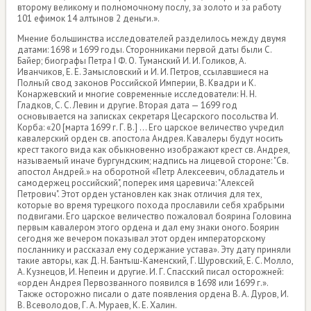
второму великому и полномочному послу, за золото и за работу
101 ефимок 14 алтынов 2 деньги.».
Мнение большинства исследователей разделилось между двумя
датами: 1698 и 1699 годы. Сторонниками первой даты были С.
Байер; биографы Петра I Ф. О. Туманский И. И. Голиков, А.
Иванчиков, Е. Е. Замысловский и И. И. Петров, ссылавшиеся на
Полный свод законов Российской Империи, В. Квадри и К.
Конаржевский и многие современные исследователи: Н. Н.
Гладков, С. С. Левин и другие. Вторая дата — 1699 год
основывается на записках секретаря Цесарского посольства И.
Корба: «20 [марта 1699 г. Г. В.] ... Его царское величество учредил
кавалерский орден св. апостола Андрея. Кавалеры будут носить
крест такого вида как обыкновенно изображают крест св. Андрея,
называемый иначе бургундским; надпись на лицевой стороне: "Св.
апостол Андрей.» на оборотной «Петр Алексеевич, обладатель и
самодержец российский", поперек имя царевича: "Алексей
Петрович". Этот орден установлен как знак отличия для тех,
которые во время турецкого похода прославили себя храбрыми
подвигами. Его царское величество пожаловал боярина Головина
первым кавалером этого ордена и дал ему знаки оного. Боярин
сегодня же вечером показывал этот орден императорскому
посланнику и рассказал ему содержание устава». Эту дату приняли
такие авторы, как Д. Н. Бантыш-Каменский, Г. Шуровский, Е. С. Молло,
А. Кузнецов, И. Непеин и другие. И. Г. Спасский писал осторожней:
«орден Андрея Первозванного появился в 1698 или 1699 г.».
Также осторожно писали о дате появления ордена В. А. Дуров, И.
В. Всеволодов, Г. А. Мураев, К. Е. Халин.