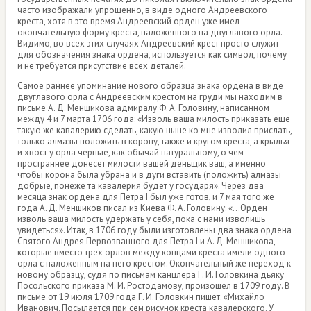
часто изображали упрощенно, в виде одного Андреевского
креста, хотя в это время Андреевский орден уже имел
окончательную форму креста, наложенного на двуглавого орла.
Видимо, во всех этих случаях Андреевский крест просто служит
для обозначения знака ордена, используется как символ, почему
и не требуется присутствие всех деталей.
Самое раннее упоминание нового образца знака ордена в виде
двуглавого орла с Андреевским крестом на груди мы находим в
письме А. Д. Меншикова адмиралу Ф. А. Головину, написанном
между 4 и 7 марта 1706 года: «Изволь ваша милость приказать еще
такую же кавалерию сделать, какую ныне ко мне изволил прислать,
только алмазы положить в корону, также и кругом креста, а крылья
и хвост у орла черные, как обычай натуральному, о чем
пространнее донесет милости вашей деньщик ваш, а именно
чтобы корона была убрана и в дуги вставить (положить) алмазы
добрые, понеже та кавалерия будет у государя». Через два
месяца знак ордена для Петра I был уже готов, и 7 мая того же
года А. Д. Меншиков писал из Киева Ф. А. Головину: «...Орден
изволь ваша милость удержать у себя, пока с нами изволишь
увидеться». Итак, в 1706 году были изготовлены два знака ордена
Святого Андрея Первозванного для Петра I и А. Д. Меншикова,
которые вместо трех орлов между концами креста имели одного
орла с наложенным на него крестом. Окончательный же переход к
новому образцу, судя по письмам канцлера Г. И. Головкина дьяку
Посольского приказа М. И. Ростодамову, произошел в 1709 году. В
письме от 19 июля 1709 года Г. И. Головкин пишет: «Михайло
Иванович. Посылается при сем рисунок креста кавалерского. У