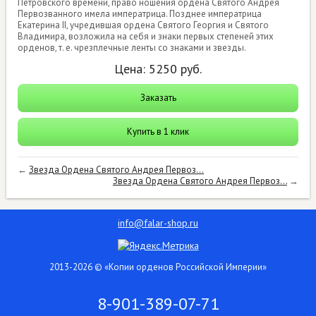
Петровского времени, право ношения ордена Святого Андрея
Первозванного имела императрица. Позднее императрица
Екатерина II, учредившая ордена Святого Георгия и Святого
Владимира, возложила на себя и знаки первых степеней этих
орденов, т. е. чрезплечные ленты со знаками и звезды.
Цена:
5250
руб.
Заказать
Купить в 1 клик
←
Звезда Ордена Святого Андрея Первоз...
Звезда Ордена Святого Андрея Первоз...
→
info@falar-shop.ru
2013-2026 © «Копии орденов Российской Империи»
8-901-389-07-71