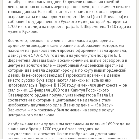
атрибуты появились позднее. О времени появления голубой
ленты, которая носилась через правое плечо, мы не имеем никаких
точных данных. На изобразительных памятниках она впервые
встречается на миниатюрном портрете Петра I (тип Г. Кнеллера) из
собрания Государственного Русского музея, который датируется
1700-ми годами, и на портрете графа Б. П. Шереметева 1710 года из
музея в Кускове.
Возможно, чрезплечные ленты появились в одно время с
орденскими звездами, самые ранние изображения которых мы
находим на гравированном проекте оформления зала арсенала,
датируемом 1707-1708 годами, и на упомянутом портрете Б. П.
Шереметева. Звезды были восьмиконечные, шитые серебром, а в
центре на золотом поле — серебряный Андреевский крест, над
которым два ангела держат корону, и по кругу вышит орденский
девиз. На некоторых звездах Петровского времени в девизе
вместо русских букв встречаются латинские: часть из них
изготовлялась в Париже. В 1730 году изменился цвет креста — он
стал синим. 13 февраля 1800 года Капитул Российского
Кавалерского ордена получил указ императора Павла I, в
соответствии с которым в центральном медальоне стали
изображать двуглавого орла. Девиз ордена — «За Веру и
Верность» — по-прежнему был помещен на звезде вокруг
центрального медальона.
Изображение цепи ордена мы встречаем на полтине 1699 года, на
знаменах образца 1700 года и более поздних, на
государственных печатях. Но эти изображения достаточно
условны и, возможно, лишь отвечают правилам помещения знака