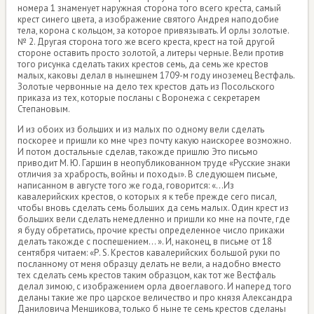
номера 1 знаменует наружная сторона того всего креста, самый
крест синего цвета, а изображение святого Андрея наподобие
тела, корона с кольцом, за которое привязывать. И орлы золотые.
№ 2. Другая сторона того же всего креста, крест на той другой
стороне оставить просто золотой, а литеры черные. Вели против
того рисунка сделать таких крестов семь, да семь же крестов
малых, каковы делал в нынешнем 1709-м году иноземец Вестфаль.
Золотые червонные на дело тех крестов дать из Посольского
приказа из тех, которые посланы с Воронежа с секретарем
Степановым.
И из обоих из больших и из малых по одному вели сделать
поскорее и пришли ко мне чрез почту какую наискорее возможно.
И потом достальные сделав, такожде пришлю Это письмо
приводит М. Ю. Гаршин в неопубликованном труде «Русские знаки
отличия за храбрость, войны и походы». В следующем письме,
написанном в августе того же года, говорится: «...Из
кавалерийских крестов, о которых я к тебе прежде сего писал,
чтобы вновь сделать семь больших да семь малых. Один крест из
больших вели сделать немедленно и пришли ко мне на почте, где
я буду обретатись, прочие кресты определенное число прикажи
делать такожде с поспешением... ». И, наконец, в письме от 18
сентября читаем: «Р. S. Крестов кавалерийских большой руки по
посланному от меня образцу делать не вели, а надобно вместо
тех сделать семь крестов таким образцом, как тот же Вестфаль
делал зимою, с изображением орла двоеглавого. И наперед того
деланы такие же про царское величество и про князя Александра
Даниловича Меншикова, только б ныне те семь крестов сделаны