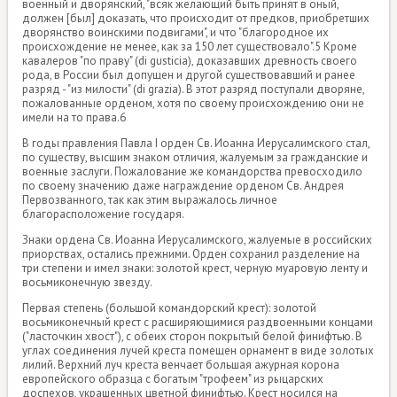
военный и дворянский, "всяк желающий быть принят в оный,
должен [был] доказать, что происходит от предков, приобретших
дворянство воинскими подвигами", и что "благородное их
происхождение не менее, как за 150 лет существовало".5 Кроме
кавалеров "по праву" (di gusticia), доказавших древность своего
рода, в России был допущен и другой существовавший и ранее
разряд - "из милости" (di grazia). В этот разряд поступали дворяне,
пожалованные орденом, хотя по своему происхождению они не
имели на то права.6
В годы правления Павла I орден Св. Иоанна Иерусалимского стал,
по существу, высшим знаком отличия, жалуемым за гражданские и
военные заслуги. Пожалование же командорства превосходило
по своему значению даже награждение орденом Св. Андрея
Первозванного, так как этим выражалось личное
благорасположение государя.
Знаки ордена Св. Иоанна Иерусалимского, жалуемые в российских
приорствах, остались прежними. Орден сохранил разделение на
три степени и имел знаки: золотой крест, черную муаровую ленту и
восьмиконечную звезду.
Первая степень (большой командорский крест): золотой
восьмиконечный крест с расширяющимися раздвоенными концами
("ласточкин хвост"), с обеих сторон покрытый белой финифтью. В
углах соединения лучей креста помещен орнамент в виде золотых
лилий. Верхний луч креста венчает большая ажурная корона
европейского образца с богатым "трофеем" из рыцарских
доспехов, украшенных цветной финифтью. Крест носился на