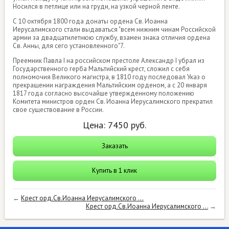
Носился в петлице или на груди, на узкой черной ленте.
С 10 октября 1800 года донаты ордена Св. Иоанна
Иерусалимского стали выдаваться "всем нижним чинам Российской
армии за двадцатилетнюю службу, взамен знака отличия ордена
Св. Анны, для сего установленного"7.
Преемник Павла I на российском престоле Александр I убрал из
Государственного герба Мальтийский крест, сложил с себя
полномочия Великого магистра, в 1810 году последовал Указ о
прекращении награждения Мальтийским орденом, а с 20 января
1817 года согласно высочайше утвержденному положению
Комитета министров орден Св. Иоанна Иерусалимского прекратил
свое существование в России.
Цена:
7450
руб.
Заказать
Купить в 1 клик
←
Крест орд.Св.Иоанна Иерусалимского ...
Крест орд.Св.Иоанна Иерусалимского ...
→