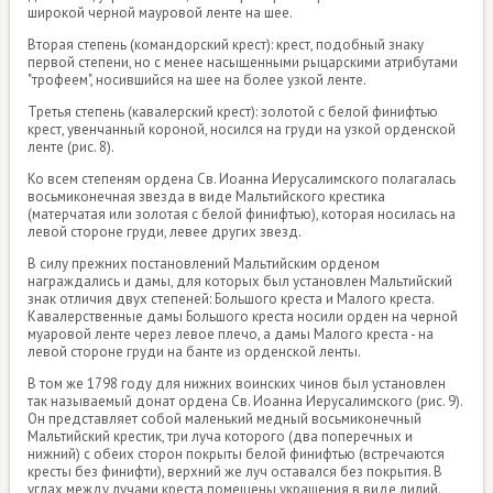
широкой черной мауровой ленте на шее.
Вторая степень (командорский крест): крест, подобный знаку
первой степени, но с менее насыщенными рыцарскими атрибутами
"трофеем", носившийся на шее на более узкой ленте.
Третья степень (кавалерский крест): золотой с белой финифтью
крест, увенчанный короной, носился на груди на узкой орденской
ленте (рис. 8).
Ко всем степеням ордена Св. Иоанна Иерусалимского полагалась
восьмиконечная звезда в виде Мальтийского крестика
(матерчатая или золотая с белой финифтью), которая носилась на
левой стороне груди, левее других звезд.
В силу прежних постановлений Мальтийским орденом
награждались и дамы, для которых был установлен Мальтийский
знак отличия двух степеней: Большого креста и Малого креста.
Кавалерственные дамы Большого креста носили орден на черной
муаровой ленте через левое плечо, а дамы Малого креста - на
левой стороне груди на банте из орденской ленты.
В том же 1798 году для нижних воинских чинов был установлен
так называемый донат ордена Св. Иоанна Иерусалимского (рис. 9).
Он представляет собой маленький медный восьмиконечный
Мальтийский крестик, три луча которого (два поперечных и
нижний) с обеих сторон покрыты белой финифтью (встречаются
кресты без финифти), верхний же луч оставался без покрытия. В
углах между лучами креста помещены украшения в виде лилий.