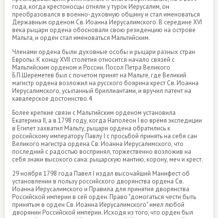
года, когда крестоносцы отняли у турок Иерусалим, он
преобразовался в военно-духовную общину и стал именоваться
Державным орденом Св. Иоанна Иерусалимского. В середине XVI
века рыцари ордена обосновали свою резиденцию на острове
Мальта, и орден стал именоваться Мальтийским.
Членами ордена были духовные особы и рыцари разных стран
Европы. К концу XVII столетия относится начало связей с
Мальтийским орденом и России. Посол Петра Великого
Б.П.Шереметев был с почетом принят на Мальте, где Великий
магистр ордена возложил на русского боярина крест Св. Иоанна
Иерусалимского, усыпанный бриллиантами, и вручил патент на
кавалерское достоинство.4
Более крепкие связи с Мальтийским орденом установила
Екатерина II, а в 1798 году, когда Наполеон I во время экспедиции
в Египет захватил Мальту, рыцари ордена обратились к
российскому императору Павлу I с просьбой принять на себя сан
Великого магистра ордена Св. Иоанна Иерусалимского, что
последний с радостью воспринял, торжественно возложив на
себя знаки высокого сана: рыцарскую мантию, корону, меч и крест.
29 ноября 1798 года Павел I издал высочайший Манифест об
установлении в пользу российского дворянства ордена Св.
Иоанна Иерусалимского и Правила для принятия дворянства
Российской империи в сей орден. Право "домогаться чести быть
принятым в орден Св. Иоанна Иерусалимского" имел любой
дворянин Российской империи. Исходя из того, что орден был