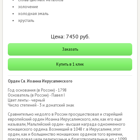
золочение
холодная эмаль
хрусталь
Цена:
7450
руб.
Заказать
Купить в 1 клик
Орден Св. Иоанна Иерусалимского
Год основания (в России) - 1798
Основатель (в России) - Павел I
Цвет ленты - черный
Число степеней - 3 и донатский знак
Сравнительно недолго в России просуществовал и старейший
европейский орден Иоанна Иерусалимского, или, как его еще
называли, Мальтийский орден - высшая награда одноименного
монашеского ордена. Возникший в 1048 г. в Иерусалиме, этот
орден, как и большинство монашеских орденов того времени,
преследовал цели религиозные и благотворительные, но с 1099