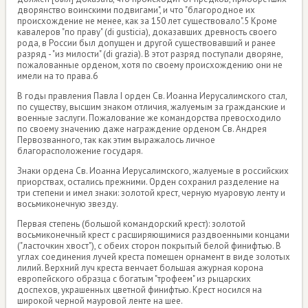
дворянство воинскими подвигами", и что "благородное их
происхождение не менее, как за 150 лет существовало".5 Кроме
кавалеров "по праву" (di gusticia), доказавших древность своего
рода, в России был допущен и другой существовавший и ранее
разряд - "из милости" (di grazia). В этот разряд поступали дворяне,
пожалованные орденом, хотя по своему происхождению они не
имели на то права.6
В годы правления Павла I орден Св. Иоанна Иерусалимского стал,
по существу, высшим знаком отличия, жалуемым за гражданские и
военные заслуги. Пожалование же командорства превосходило
по своему значению даже награждение орденом Св. Андрея
Первозванного, так как этим выражалось личное
благорасположение государя.
Знаки ордена Св. Иоанна Иерусалимского, жалуемые в российских
приорствах, остались прежними. Орден сохранил разделение на
три степени и имел знаки: золотой крест, черную муаровую ленту и
восьмиконечную звезду.
Первая степень (большой командорский крест): золотой
восьмиконечный крест с расширяющимися раздвоенными концами
("ласточкин хвост"), с обеих сторон покрытый белой финифтью. В
углах соединения лучей креста помещен орнамент в виде золотых
лилий. Верхний луч креста венчает большая ажурная корона
европейского образца с богатым "трофеем" из рыцарских
доспехов, украшенных цветной финифтью. Крест носился на
широкой черной мауровой ленте на шее.