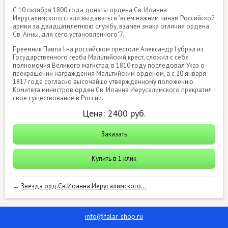
С 10 октября 1800 года донаты ордена Св. Иоанна
Иерусалимского стали выдаваться "всем нижним чинам Российской
армии за двадцатилетнюю службу, взамен знака отличия ордена
Св. Анны, для сего установленного"7.
Преемник Павла I на российском престоле Александр I убрал из
Государственного герба Мальтийский крест, сложил с себя
полномочия Великого магистра, в 1810 году последовал Указ о
прекращении награждения Мальтийским орденом, а с 20 января
1817 года согласно высочайше утвержденному положению
Комитета министров орден Св. Иоанна Иерусалимского прекратил
свое существование в России.
Цена:
2400
руб.
Заказать
Купить в 1 клик
←
Звезда орд.Св.Иоанна Иерусалимского...
info@falar-shop.ru