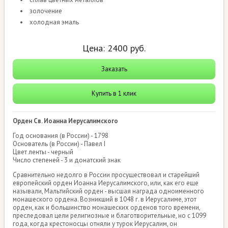
золочение
холодная эмаль
Цена:
2400
руб.
Заказать
Купить в 1 клик
Орден Св. Иоанна Иерусалимского
Год основания (в России) - 1798
Основатель (в России) - Павел I
Цвет ленты - черный
Число степеней - 3 и донатский знак
Сравнительно недолго в России просуществовал и старейший
европейский орден Иоанна Иерусалимского, или, как его еще
называли, Мальтийский орден - высшая награда одноименного
монашеского ордена. Возникший в 1048 г. в Иерусалиме, этот
орден, как и большинство монашеских орденов того времени,
преследовал цели религиозные и благотворительные, но с 1099
года, когда крестоносцы отняли у турок Иерусалим, он