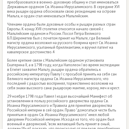
преобразовался в военно-духовную общину и стал именоваться
Державным орденом Св. Иоанна Иерусалимского. В середине XVI
века рыцари ордена обосновали свою резиденцию на острове
Мальта, и орден стал именоваться Мальтийским.
Членами ордена были духовные особы и рыцари разных стран
Европы. К концу XVII столетия относится начало связей с
Мальтийским орденом и России. Посол Петра Великого
Б.П.Шереметев был с почетом принят на Мальте, где Великий
магистр ордена возложил на русского боярина крест Св. Иоанна
Иерусалимского, усыпанный бриллиантами, и вручил патент на
кавалерское достоинство.4
Более крепкие связи с Мальтийским орденом установила
Екатерина II, а в 1798 году, когда Наполеон I во время экспедиции
в Египет захватил Мальту, рыцари ордена обратились к
российскому императору Павлу I с просьбой принять на себя сан
Великого магистра ордена Св. Иоанна Иерусалимского, что
последний с радостью воспринял, торжественно возложив на
себя знаки высокого сана: рыцарскую мантию, корону, меч и крест.
29 ноября 1798 года Павел I издал высочайший Манифест об
установлении в пользу российского дворянства ордена Св.
Иоанна Иерусалимского и Правила для принятия дворянства
Российской империи в сей орден. Право "домогаться чести быть
принятым в орден Св. Иоанна Иерусалимского" имел любой
дворянин Российской империи. Исходя из того, что орден был
военный и дворянский, "всяк желающий быть принят в оный,
должен [был] доказать, что происходит от предков, приобретших