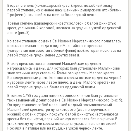
Вторая степень (командорский крест): крест, подобный знаку
первой степени, но с менее насыщенными рыцарскими атрибутами
"трофеем", носившийся на шее на более узкой ленте.
Третья степень (кавалерский крест): золотой с белой финифтью
крест, увенчанный короной, носился на груди на узкой орденской
ленте (рис. 8).
Ко всем степеням ордена Св. Иоанна Иерусалимского полагалась
восьмиконечная звезда в виде Мальтийского крестика
(матерчатая или золотая с белой финифтью), которая носилась на
левой стороне груди, левее других звезд.
В силу прежних постановлений Мальтийским орденом
награждались и дамы, для которых был установлен Мальтийский
знак отличия двух степеней: Большого креста и Малого креста.
Кавалерственные дамы Большого креста носили орден на черной
муаровой ленте через левое плечо, а дамы Малого креста - на
левой стороне груди на банте из орденской ленты.
В том же 1798 году для нижних воинских чинов был установлен
так называемый донат ордена Св. Иоанна Иерусалимского (рис. 9).
Он представляет собой маленький медный восьмиконечный
Мальтийский крестик, три луча которого (два поперечных и
нижний) с обеих сторон покрыты белой финифтью (встречаются
кресты без финифти), верхний же луч оставался без покрытия. В
углах между лучами креста помещены украшения в виде лилий.
Носился в петлице или на груди, на узкой черной ленте.