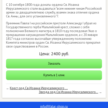
С 10 октября 1800 года донаты ордена Св. Иоанна
Иерусалимского стали выдаваться "всем нижним чинам Российской
армии за двадцатилетнюю службу, взамен знака отличия ордена
Св. Анны, для сего установленного"7.
Преемник Павла I на российском престоле Александр I убрал из
Государственного герба Мальтийский крест, сложил с себя
полномочия Великого магистра, в 1810 году последовал Указ о
прекращении награждения Мальтийским орденом, а с 20 января
1817 года согласно высочайше утвержденному положению
Комитета министров орден Св. Иоанна Иерусалимского прекратил
свое существование в России.
Цена:
2400
руб.
Заказать
Купить в 1 клик
←
Крест орд.Св.Иоанна Иерусалимского ...
Звезда орд.Св.Иоанна Иерусалимского...
→
info@falar-shop.ru