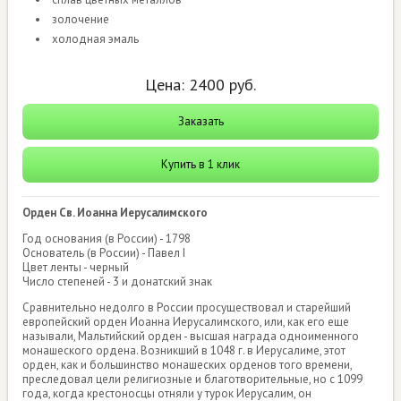
золочение
холодная эмаль
Цена:
2400
руб.
Заказать
Купить в 1 клик
Орден Св. Иоанна Иерусалимского
Год основания (в России) - 1798
Основатель (в России) - Павел I
Цвет ленты - черный
Число степеней - 3 и донатский знак
Сравнительно недолго в России просуществовал и старейший
европейский орден Иоанна Иерусалимского, или, как его еще
называли, Мальтийский орден - высшая награда одноименного
монашеского ордена. Возникший в 1048 г. в Иерусалиме, этот
орден, как и большинство монашеских орденов того времени,
преследовал цели религиозные и благотворительные, но с 1099
года, когда крестоносцы отняли у турок Иерусалим, он