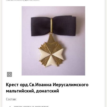
Крест орд.Св.Иоанна Иерусалимского
мальтийский, донатский
Состав:
сплав цветных металлов