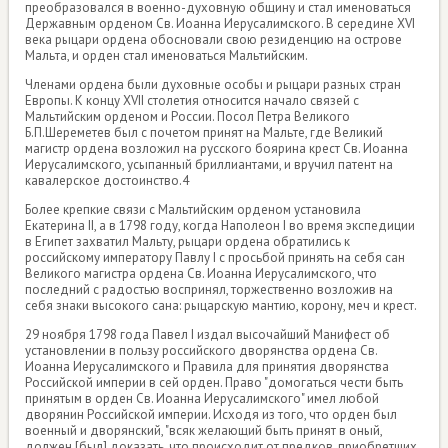
преобразовался в военно-духовную общину и стал именоваться
Державным орденом Св. Иоанна Иерусалимского. В середине XVI
века рыцари ордена обосновали свою резиденцию на острове
Мальта, и орден стал именоваться Мальтийским.
Членами ордена были духовные особы и рыцари разных стран
Европы. К концу XVII столетия относится начало связей с
Мальтийским орденом и России. Посол Петра Великого
Б.П.Шереметев был с почетом принят на Мальте, где Великий
магистр ордена возложил на русского боярина крест Св. Иоанна
Иерусалимского, усыпанный бриллиантами, и вручил патент на
кавалерское достоинство.4
Более крепкие связи с Мальтийским орденом установила
Екатерина II, а в 1798 году, когда Наполеон I во время экспедиции
в Египет захватил Мальту, рыцари ордена обратились к
российскому императору Павлу I с просьбой принять на себя сан
Великого магистра ордена Св. Иоанна Иерусалимского, что
последний с радостью воспринял, торжественно возложив на
себя знаки высокого сана: рыцарскую мантию, корону, меч и крест.
29 ноября 1798 года Павел I издал высочайший Манифест об
установлении в пользу российского дворянства ордена Св.
Иоанна Иерусалимского и Правила для принятия дворянства
Российской империи в сей орден. Право "домогаться чести быть
принятым в орден Св. Иоанна Иерусалимского" имел любой
дворянин Российской империи. Исходя из того, что орден был
военный и дворянский, "всяк желающий быть принят в оный,
должен [был] доказать, что происходит от предков, приобретших