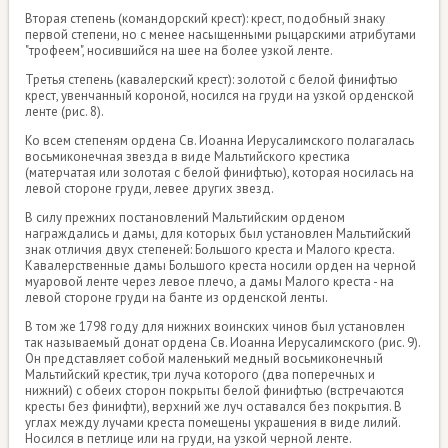
Вторая степень (командорский крест): крест, подобный знаку
первой степени, но с менее насыщенными рыцарскими атрибутами
"трофеем", носившийся на шее на более узкой ленте.
Третья степень (кавалерский крест): золотой с белой финифтью
крест, увенчанный короной, носился на груди на узкой орденской
ленте (рис. 8).
Ко всем степеням ордена Св. Иоанна Иерусалимского полагалась
восьмиконечная звезда в виде Мальтийского крестика
(матерчатая или золотая с белой финифтью), которая носилась на
левой стороне груди, левее других звезд.
В силу прежних постановлений Мальтийским орденом
награждались и дамы, для которых был установлен Мальтийский
знак отличия двух степеней: Большого креста и Малого креста.
Кавалерственные дамы Большого креста носили орден на черной
муаровой ленте через левое плечо, а дамы Малого креста - на
левой стороне груди на банте из орденской ленты.
В том же 1798 году для нижних воинских чинов был установлен
так называемый донат ордена Св. Иоанна Иерусалимского (рис. 9).
Он представляет собой маленький медный восьмиконечный
Мальтийский крестик, три луча которого (два поперечных и
нижний) с обеих сторон покрыты белой финифтью (встречаются
кресты без финифти), верхний же луч оставался без покрытия. В
углах между лучами креста помещены украшения в виде лилий.
Носился в петлице или на груди, на узкой черной ленте.