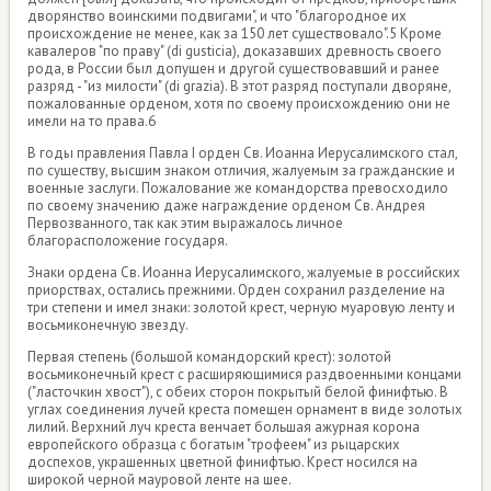
дворянство воинскими подвигами", и что "благородное их
происхождение не менее, как за 150 лет существовало".5 Кроме
кавалеров "по праву" (di gusticia), доказавших древность своего
рода, в России был допущен и другой существовавший и ранее
разряд - "из милости" (di grazia). В этот разряд поступали дворяне,
пожалованные орденом, хотя по своему происхождению они не
имели на то права.6
В годы правления Павла I орден Св. Иоанна Иерусалимского стал,
по существу, высшим знаком отличия, жалуемым за гражданские и
военные заслуги. Пожалование же командорства превосходило
по своему значению даже награждение орденом Св. Андрея
Первозванного, так как этим выражалось личное
благорасположение государя.
Знаки ордена Св. Иоанна Иерусалимского, жалуемые в российских
приорствах, остались прежними. Орден сохранил разделение на
три степени и имел знаки: золотой крест, черную муаровую ленту и
восьмиконечную звезду.
Первая степень (большой командорский крест): золотой
восьмиконечный крест с расширяющимися раздвоенными концами
("ласточкин хвост"), с обеих сторон покрытый белой финифтью. В
углах соединения лучей креста помещен орнамент в виде золотых
лилий. Верхний луч креста венчает большая ажурная корона
европейского образца с богатым "трофеем" из рыцарских
доспехов, украшенных цветной финифтью. Крест носился на
широкой черной мауровой ленте на шее.