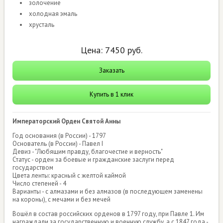
золочение
холодная эмаль
хрусталь
Цена:
7450
руб.
Заказать
Купить в 1 клик
Императорский Орден Святой Анны
Год основания (в России) - 1797
Основатель (в России) - Павел I
Девиз - "Любящим правду, благочестие и верность"
Статус - орден за боевые и гражданские заслуги перед
государством
Цвета ленты: красный с желтой каймой
Число степеней - 4
Варианты - с алмазами и без алмазов (в последующем заменены
на короны), с мечами и без мечей
Вошёл в состав российских орденов в 1797 году, при Павле 1. Им
награждали за государственную и военную службу, а с 1847 года -