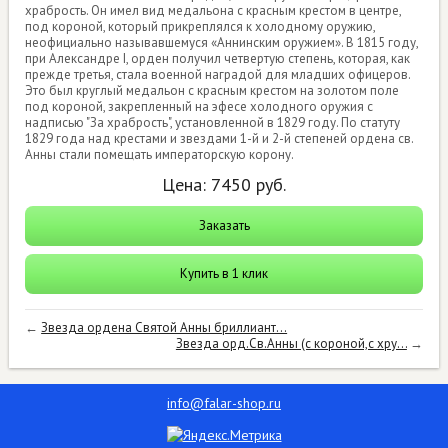
храбрость. Он имел вид медальона с красным крестом в центре,
под короной, который прикреплялся к холодному оружию,
неофициально называвшемуся «Аннинским оружием». В 1815 году,
при Александре I, орден получил четвертую степень, которая, как
прежде третья, стала военной наградой для младших офицеров.
Это был круглый медальон с красным крестом на золотом поле
под короной, закрепленный на эфесе холодного оружия с
надписью "За храбрость", установленной в 1829 году. По статуту
1829 года над крестами и звездами 1-й и 2-й степеней ордена св.
Анны стали помещать императорскую корону.
Цена:
7450
руб.
Заказать
Купить в 1 клик
←
Звезда ордена Святой Анны бриллиант...
Звезда орд.Св.Анны (с короной,с хру...
→
info@falar-shop.ru