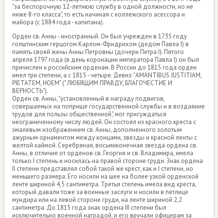
"за беспорочную 12-летнюю службу в одной должности, но не
ниже 8-го класса", то есть начиная с коллежского асессора и
майора (с 1884 года - капитана).
Орден св. Анны - иностранный. Он был учрежден в 1735 году
голштинским герцогом Карлом-Фридрихом (дедом Павла I) в
память своей жены Анны Петровны (дочери Петра I). Пятого
апреля 1797 года (в день коронации императора Павла I) он был
причислен к российским орденам. В России до 1815 года орден
имел три степени, а с 1815 - четыре. Девиз: "AMANTIBUS JUSTITIAM,
PIETATEM, НОЕМ" (" ЛЮБЯЩИМ ПРАВДУ, БЛАГОЧЕСТИЕ И
ВЕРНОСТЬ").
Орден св. Анны, "установленный в награду подвигов,
совершаемых на поприще государственной службы и в воздаяние
трудов для пользы общественной", мог присуждаться
неограниченному числу людей. Он состоял из красного креста с
эмалевым изображением св. Анны, дополненного золотым
ажурным орнаментом между концами, звезды и красной ленты с
желтой каймой. Серебряная, восьмиконечная звезда ордена св.
Анны, в отличие от орденов св. Георгия и св. Владимира, имела
только I степень и носилась на правой стороне груди. Знак ордена
II степени представлял собой такой же крест, как и I степени, но
меньшего размера. Его носили на шее на более узкой орденской
ленте шириной 4,5 сантиметра. Третья степень имела вид креста,
который давали тоже за военные заслуги и носили в петлице
мундира или на левой стороне груди, на ленте шириной 2,2
сантиметра. До 1815 года знак ордена III степени был
исключительно военной наградой, и его вручали офицерам за