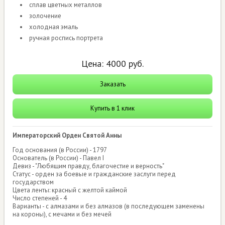
сплав цветных металлов
золочение
холодная эмаль
ручная роспись портрета
Цена:
4000
руб.
Заказать
Купить в 1 клик
Императорский Орден Святой Анны
Год основания (в России) - 1797
Основатель (в России) - Павел I
Девиз - "Любящим правду, благочестие и верность"
Статус - орден за боевые и гражданские заслуги перед
государством
Цвета ленты: красный с желтой каймой
Число степеней - 4
Варианты - с алмазами и без алмазов (в последующем заменены
на короны), с мечами и без мечей