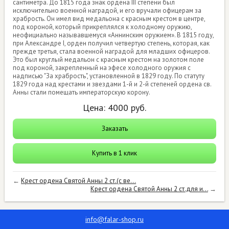
сантиметра. До 1815 года знак ордена III степени был
исключительно военной наградой, и его вручали офицерам за
храбрость. Он имел вид медальона с красным крестом в центре,
под короной, который прикреплялся к холодному оружию,
неофициально называвшемуся «Аннинским оружием». В 1815 году,
при Александре I, орден получил четвертую степень, которая, как
прежде третья, стала военной наградой для младших офицеров.
Это был круглый медальон с красным крестом на золотом поле
под короной, закрепленный на эфесе холодного оружия с
надписью "За храбрость", установленной в 1829 году. По статуту
1829 года над крестами и звездами 1-й и 2-й степеней ордена св.
Анны стали помещать императорскую корону.
Цена:
4000
руб.
Заказать
Купить в 1 клик
←
Крест ордена Святой Анны 2 ст.(с ве...
Крест ордена Святой Анны 2 ст.для и...
→
info@falar-shop.ru