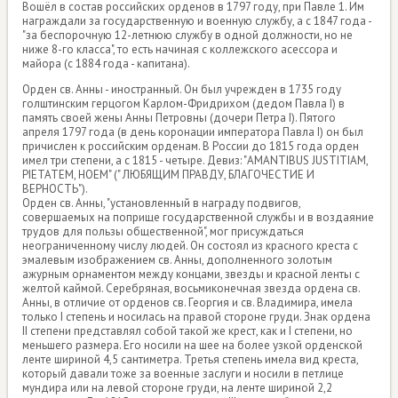
Вошёл в состав российских орденов в 1797 году, при Павле 1. Им
награждали за государственную и военную службу, а с 1847 года -
"за беспорочную 12-летнюю службу в одной должности, но не
ниже 8-го класса", то есть начиная с коллежского асессора и
майора (с 1884 года - капитана).
Орден св. Анны - иностранный. Он был учрежден в 1735 году
голштинским герцогом Карлом-Фридрихом (дедом Павла I) в
память своей жены Анны Петровны (дочери Петра I). Пятого
апреля 1797 года (в день коронации императора Павла I) он был
причислен к российским орденам. В России до 1815 года орден
имел три степени, а с 1815 - четыре. Девиз: "AMANTIBUS JUSTITIAM,
PIETATEM, НОЕМ" (" ЛЮБЯЩИМ ПРАВДУ, БЛАГОЧЕСТИЕ И
ВЕРНОСТЬ").
Орден св. Анны, "установленный в награду подвигов,
совершаемых на поприще государственной службы и в воздаяние
трудов для пользы общественной", мог присуждаться
неограниченному числу людей. Он состоял из красного креста с
эмалевым изображением св. Анны, дополненного золотым
ажурным орнаментом между концами, звезды и красной ленты с
желтой каймой. Серебряная, восьмиконечная звезда ордена св.
Анны, в отличие от орденов св. Георгия и св. Владимира, имела
только I степень и носилась на правой стороне груди. Знак ордена
II степени представлял собой такой же крест, как и I степени, но
меньшего размера. Его носили на шее на более узкой орденской
ленте шириной 4,5 сантиметра. Третья степень имела вид креста,
который давали тоже за военные заслуги и носили в петлице
мундира или на левой стороне груди, на ленте шириной 2,2