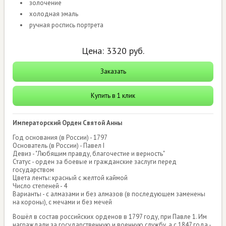
золочение
холодная эмаль
ручная роспись портрета
Цена:
3320
руб.
Заказать
Купить в 1 клик
Императорский Орден Святой Анны
Год основания (в России) - 1797
Основатель (в России) - Павел I
Девиз - "Любящим правду, благочестие и верность"
Статус - орден за боевые и гражданские заслуги перед
государством
Цвета ленты: красный с желтой каймой
Число степеней - 4
Варианты - с алмазами и без алмазов (в последующем заменены
на короны), с мечами и без мечей
Вошёл в состав российских орденов в 1797 году, при Павле 1. Им
награждали за государственную и военную службу, а с 1847 года -