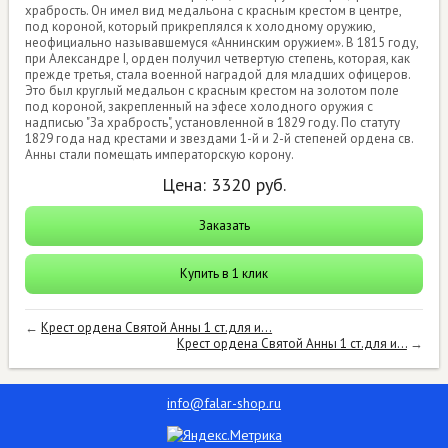
храбрость. Он имел вид медальона с красным крестом в центре,
под короной, который прикреплялся к холодному оружию,
неофициально называвшемуся «Аннинским оружием». В 1815 году,
при Александре I, орден получил четвертую степень, которая, как
прежде третья, стала военной наградой для младших офицеров.
Это был круглый медальон с красным крестом на золотом поле
под короной, закрепленный на эфесе холодного оружия с
надписью "За храбрость", установленной в 1829 году. По статуту
1829 года над крестами и звездами 1-й и 2-й степеней ордена св.
Анны стали помещать императорскую корону.
Цена:
3320
руб.
Заказать
Купить в 1 клик
←
Крест ордена Святой Анны 1 ст.для и...
Крест ордена Святой Анны 1 ст.для и...
→
info@falar-shop.ru