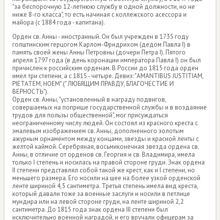
"за беспорочную 12-летнюю службу в одной должности, но не
ниже 8-го класса", то есть начиная с коллежского асессора и
майора (с 1884 года - капитана).
Орден св. Анны - иностранный. Он был учрежден в 1735 году
голштинским герцогом Карлом-Фридрихом (дедом Павла I) в
память своей жены Анны Петровны (дочери Петра I). Пятого
апреля 1797 года (в день коронации императора Павла I) он был
причислен к российским орденам. В России до 1815 года орден
имел три степени, а с 1815 - четыре. Девиз: "AMANTIBUS JUSTITIAM,
PIETATEM, НОЕМ" (" ЛЮБЯЩИМ ПРАВДУ, БЛАГОЧЕСТИЕ И
ВЕРНОСТЬ").
Орден св. Анны, "установленный в награду подвигов,
совершаемых на поприще государственной службы и в воздаяние
трудов для пользы общественной", мог присуждаться
неограниченному числу людей. Он состоял из красного креста с
эмалевым изображением св. Анны, дополненного золотым
ажурным орнаментом между концами, звезды и красной ленты с
желтой каймой. Серебряная, восьмиконечная звезда ордена св.
Анны, в отличие от орденов св. Георгия и св. Владимира, имела
только I степень и носилась на правой стороне груди. Знак ордена
II степени представлял собой такой же крест, как и I степени, но
меньшего размера. Его носили на шее на более узкой орденской
ленте шириной 4,5 сантиметра. Третья степень имела вид креста,
который давали тоже за военные заслуги и носили в петлице
мундира или на левой стороне груди, на ленте шириной 2,2
сантиметра. До 1815 года знак ордена III степени был
исключительно военной наградой, и его вручали офицерам за