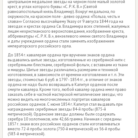
центральном медальоне звезды на черном поле малый золотой
крест, в углах которого буквы: «С. Р. К. В.» (Святой
равноапостольный князь Владимир). Вокруг медальона, по
окружности, на красном поле - девиз ордена: «Польза, честь и
слава»» Согласно высочайшему Указу от 9 августа 1844 года на
звездах и крестах ордена Св. Владимира всех степеней, жалуемых
лицам нехристианского вероисповедания, изображение креста,
аббревиатуры «С. Р. К. В.», вензелевого имени святого Владимира
и даты учреждения ордена стали заменять изображением
императорского российского орла.
До 1854 г. кавалерам ордена при вручении знаков ордена
выдавались шитые звезды, изготовленные из серебряной нити с
серебряными блестками, серебряной фольги, с вставками из ткани
и мишуры. Шитые звезды различались размерами и техникой
изготовления, в зависимости от времени изготовления и т. п. Эти
звезды, стоимостью 6 руб. в 1797 - 1854 гг., в отличие от знаков
ордена не надо было возвращать в Капитул орденов после
смерти кавалера. Кроме того, любой кавалер ордена имел право
заказать себе в частной мастерской металлические звезды, что
можно видеть на многочисленных портретах кавалеров
российских орденов. С июня 1854 г. Капитул стал выдавать при
награждениях серебряные звезды 84-й пробы (875-й
метрической). Орденские звезды должны были содержать
серебра 10 золотников, или 42,66 грамма. Начиная с середины
1857 г. знаки всех российских орденов стали изготавливаться
вместо 72-й пробы золота (750-й метрической) из 56-й пробы
(583-й метрической).