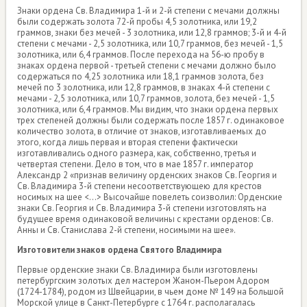
Знаки ордена Св. Владимира 1-й и 2-й степени с мечами должны
были содержать золота 72-й пробы 4,5 золотника, или 19,2
граммов, знаки без мечей - 3 золотника, или 12,8 граммов; 3-й и 4-й
степени с мечами - 2,5 золотника, или 10,7 граммов, без мечей - 1,5
золотника, или 6,4 граммов. После перехода на 56-ю пробу в
знаках ордена первой - третьей степени с мечами должно было
содержаться по 4,25 золотника или 18,1 граммов золота, без
мечей по 3 золотника, или 12,8 граммов, в знаках 4-й степени с
мечами - 2,5 золотника, или 10,7 граммов, золота, без мечей - 1,5
золотника, или 6,4 граммов. Мы видим, что знаки ордена первых
трех степеней должны были содержать после 1857 г. одинаковое
количество золота, в отличие от знаков, изготавливаемых до
этого, когда лишь первая и вторая степени фактически
изготавливались одного размера, как, собственно, третья и
четвертая степени. Дело в том, что в мае 1857 г. император
Александр 2 «признав величину орденских знаков Св. Георгия и
Св. Владимира 3-й степени несоответствующею для крестов
носимых на шее <...> Высочайше повелеть соизволил: Орденские
знаки Св. Георгия и Св. Владимира 3-й степени изготовлять на
будущее время одинаковой величины с крестами орденов: Св.
Анны и Св. Станислава 2-й степени, носимыми на шее».
Изготовители знаков ордена Святого Владимира
Первые орденские знаки Св. Владимира были изготовлены
петербургским золотых дел мастером Жаном-Пьером Адором
(1724-1784), родом из Швейцарии, в чьем доме № 149 на Большой
Морской улице в Санкт-Петербурге с 1764 г. располагалась