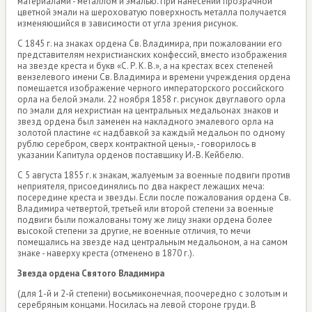
материалами - металлом и эмалью. При нанесении прозрачной
цветной эмали на шероховатую поверхность металла получается
изменяющийся в зависимости от угла зрения рисунок.
С 1845 г. на знаках ордена Св. Владимира, при пожаловании его
представителям нехристианских конфессий, вместо изображения
на звезде креста и букв «С. Р. К. В.», а на крестах всех степеней
вензелевого имени Св. Владимира и времени учреждения ордена
помещается изображение черного императорского российского
орла на белой эмали. 22 ноября 1858 г. рисунок двуглавого орла
по эмали для нехристиан на центральных медальонах знаков и
звезд ордена был заменен на накладного эмалевого орла на
золотой пластине «с надбавкой за каждый медальон по одному
рублю серебром, сверх контрактной цены», - говорилось в
указании Капитула орденов поставщику И.-В. Кейбелю.
С 5 августа 1855 г. к знакам, жалуемым за военные подвиги против
неприятеля, присоединялись по два накрест лежащих меча:
посередине креста и звезды. Если после пожалования ордена Св.
Владимира четвертой, третьей или второй степени за военные
подвиги были пожалованы тому же лицу знаки ордена более
высокой степени за другие, не военные отличия, то мечи
помещались на звезде над центральным медальоном, а на самом
знаке - наверху креста (отменено в 1870 г.).
Звезда ордена Святого Владимира
(для 1-й и 2-й степени) восьмиконечная, поочередно с золотым и
серебряным концами. Носилась на левой стороне груди. В