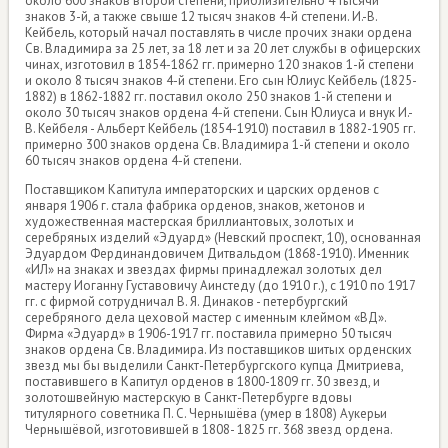
около 600 знаков второй степени, приблизительно 4 тысячи
знаков 3-й, а также свыше 12 тысяч знаков 4-й степени. И.-В.
Кейбель, который начал поставлять в числе прочих знаки ордена
Св. Владимира за 25 лет, за 18 лет и за 20 лет службы в офицерских
чинах, изготовил в 1854-1862 гг. примерно 120 знаков 1-й степени
и около 8 тысяч знаков 4-й степени. Его сын Юлиус Кейбель (1825-
1882) в 1862-1882 гг. поставил около 250 знаков 1-й степени и
около 30 тысяч знаков ордена 4-й степени. Сын Юлиуса и внук И.-
В. Кейбеля - Альберт Кейбель (1854-1910) поставил в 1882-1905 гг.
примерно 300 знаков ордена Св. Владимира 1-й степени и около
60 тысяч знаков ордена 4-й степени.
Поставщиком Капитула императорских и царских орденов с
января 1906 г. стала фабрика орденов, знаков, жетонов и
художественная мастерская бриллиантовых, золотых и
серебряных изделий «Эдуард» (Невский проспект, 10), основанная
Эдуардом Фердинандовичем Дитвальдом (1868-1910). Именник
«ИЛ» на знаках и звездах фирмы принадлежал золотых дел
мастеру Иоганну Густавовичу Аинстеду (до 1910 г.), с 1910 по 1917
гг. с фирмой сотрудничал В. Я. Динаков - петербургский
серебряного дела цеховой мастер с именным клеймом «ВД».
Фирма «Эдуард» в 1906-1917 гг. поставила примерно 50 тысяч
знаков ордена Св. Владимира. Из поставщиков шитых орденских
звезд мы бы выделили Санкт-Петербургского купца Дмитриева,
поставившего в Капитул орденов в 1800-1809 гг. 30 звезд, и
золотошвейную мастерскую в Санкт-Петербурге вдовы
титулярного советника П. С. Чернышёва (умер в 1808) Аукерьи
Чернышёвой, изготовившей в 1808- 1825 гг. 368 звезд ордена.