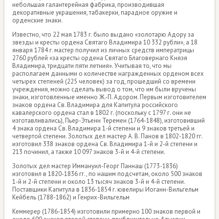
небольшая галантерейная фабрика, производившая
декоративные украшения, табакерки, парадное оружие и
орденские знаки.
Известно, что 22 мая 1783 г. было выдано «золотарю Адору за
звезды и кресты ордена Святаго Владимира 10 332 рубли», а 18
января 1784 г. мастер получил из личных средств императрицы
2760 рублей «за кресты ордена Святаго Благовернаго Князя
Владимира, тридцати пяти летния». Учитывая то, что мы
располагаем данными о количестве награжденных орденом всех
четырех степеней (225 человек) за год, прошедший со времени
учреждения, можно сделать вывод о том, что им были вручены
знаки, изготовленные именно Ж.-П. Адором. Первым изготовителем
знаков ордена Св. Владимира для Капитула российского
кавалерского ордена стал в 1802 г. (поскольку с 1797 г. они не
изготавливались), Пьер-Этьенн Теремен (1764-1848), изготовивший
4 знака ордена Св. Владимира 1-й степени и 9 знаков третьей и
четвертой степени. Золотых дел мастер А. В. Панов в 1802-1820 гг.
изготовил 338 знаков ордена Св. Владимира 1-й и 2-й степени и
213 починил, а также 10 097 знаков 3-й и 4-й степени.
Золотых дел мастер Иммануил-Георг Паннаш (1773-1836)
изготовил в 1820-1836 гг., по нашим подсчетам, около 500 знаков
1-й и 2-й степени и около 13 тысяч знаков 3-й и 4-й степени.
Поставщики Капитула в 1836-1854 г. ювелиры Иоганн-Вильгельм
Кейбель (1788-1862) и Генрих-Вильгельм
Кеммерер (1786-1854) изготовили примерно 100 знаков первой и