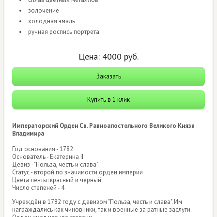
золочение
холодная эмаль
ручная роспись портрета
Цена:
4000
руб.
Заказать
Купить в 1 клик
Императорский Орден Св. Равноапостольного Великого Князя
Владимира
Год основания - 1782
Основатель - Екатерина II
Девиз - "Польза, честь и слава"
Статус - второй по значимости орден империи
Цвета ленты: красный и черный
Число степеней - 4
Учреждён в 1782 году с девизом "Польза, честь и слава". Им
награждались как чиновники, так и военные за ратные заслуги.