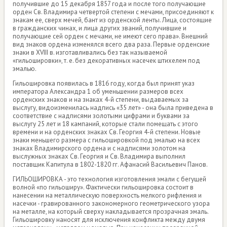
получившие до 15 декабря 1857 года и после того получающие
орден Св. Владимира четвертой степени с мечами, присоединяют к
знакам ее, сверх мечей, бант из орденской ленты. Лица, состоящие
в гражданских чинах, и лица других званий, получившие и
получающие сей орден с мечами, не имеют сего права». Внешний
вид знаков ордена изменялся всего два раза. Первые орденские
знаки в XVIII в. изготавливались без так называемой
«гильошировки», т. е. без декоративных насечек штихелем под
эмалью.
Гильошировка появилась в 1816 году, когда был принят указ
императора Александра 1 об уменьшении размеров всех
орденских знаков и на знаках 4-й степени, выдаваемых за
выслугу, видоизменилась надпись «35 лет» - она была приведена в
соответствие с надписями золотыми цифрами и буквами за
выслугу 25 лет и 18 кампаний, которые стали помещать с этого
времени и на орденских знаках Св. Георгия 4-й степени. Новые
знаки меньшего размера с гильошировкой под эмалью на всех
знаках Владимирского ордена и с надписями золотом на
выслужных знаках Св. Георгия и Св. Владимира выполнил
поставщик Капитула в 1802-1820 гг. Афанасий Васильевич Панов.
ГИЛЬОШИРОВКА - это технология изготовления эмали с бегущей
волной «по гильоширу». Фактически гильошировка состоит в
нанесении на металлическую поверхность мелкого рифления и
насечки - гравированного закономерного геометрического узора
на металле, на который сверху накладывается прозрачная эмаль.
Гильошировку наносят для исключения конфликта между двумя