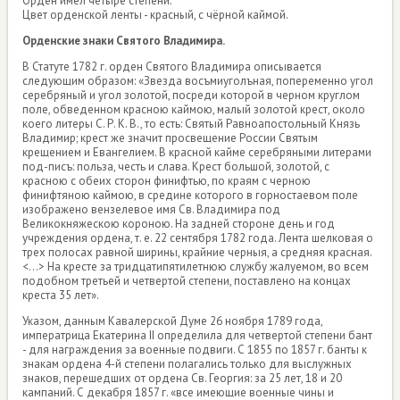
Орден имел четыре степени.
Цвет орденской ленты - красный, с чёрной каймой.
Орденские знаки Святого Владимира.
В Статуте 1782 г. орден Святого Владимира описывается
следующим образом: «Звезда восъмиуголъная, попеременно угол
серебряный и угол золотой, посреди которой в черном круглом
поле, обведенном красною каймою, малый золотой крест, около
коего литеры С. Р. К. В., то есть: Святый Равноапостольный Князь
Владимир; крест же значит просвещение России Святым
крещением и Евангелием. В красной кайме серебряными литерами
под-писъ: польза, честь и слава. Крест большой, золотой, с
красною с обеих сторон финифтью, по краям с черною
финифтяною каймою, в средине которого в горностаевом поле
изображено вензелевое имя Св. Владимира под
Великокняжескою короною. На задней стороне день и год
учреждения ордена, т. е. 22 сентября 1782 года. Лента шелковая о
трех полосах равной ширины, крайние черныя, а средняя красная.
<...> На кресте за тридцатипятилетнюю службу жалуемом, во всем
подобном третьей и четвертой степени, поставлено на концах
креста 35 лет».
Указом, данным Кавалерской Думе 26 ноября 1789 года,
императрица Екатерина II определила для четвертой степени бант
- для награждения за военные подвиги. С 1855 по 1857 г. банты к
знакам ордена 4-й степени полагались только для выслужных
знаков, перешедших от ордена Св. Георгия: за 25 лет, 18 и 20
кампаний. С декабря 1857 г. «все имеющие военные чины и