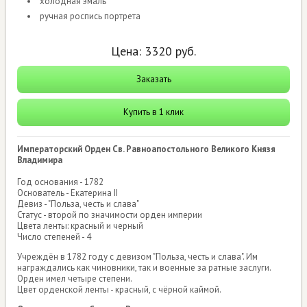
холодная эмаль
ручная роспись портрета
Цена:
3320
руб.
Заказать
Купить в 1 клик
Императорский Орден Св. Равноапостольного Великого Князя
Владимира
Год основания - 1782
Основатель - Екатерина II
Девиз - "Польза, честь и слава"
Статус - второй по значимости орден империи
Цвета ленты: красный и черный
Число степеней - 4
Учреждён в 1782 году с девизом "Польза, честь и слава". Им
награждались как чиновники, так и военные за ратные заслуги.
Орден имел четыре степени.
Цвет орденской ленты - красный, с чёрной каймой.