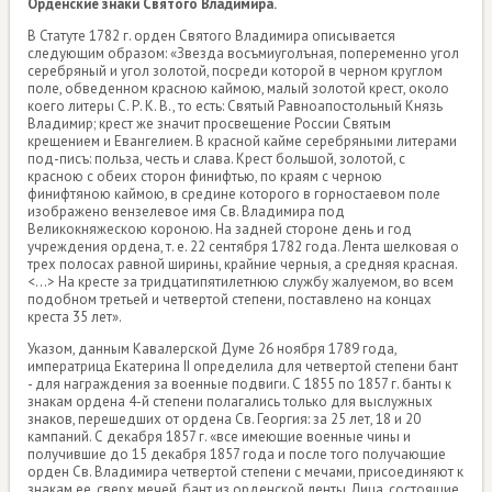
Орденские знаки Святого Владимира.
В Статуте 1782 г. орден Святого Владимира описывается
следующим образом: «Звезда восъмиуголъная, попеременно угол
серебряный и угол золотой, посреди которой в черном круглом
поле, обведенном красною каймою, малый золотой крест, около
коего литеры С. Р. К. В., то есть: Святый Равноапостольный Князь
Владимир; крест же значит просвещение России Святым
крещением и Евангелием. В красной кайме серебряными литерами
под-писъ: польза, честь и слава. Крест большой, золотой, с
красною с обеих сторон финифтью, по краям с черною
финифтяною каймою, в средине которого в горностаевом поле
изображено вензелевое имя Св. Владимира под
Великокняжескою короною. На задней стороне день и год
учреждения ордена, т. е. 22 сентября 1782 года. Лента шелковая о
трех полосах равной ширины, крайние черныя, а средняя красная.
<...> На кресте за тридцатипятилетнюю службу жалуемом, во всем
подобном третьей и четвертой степени, поставлено на концах
креста 35 лет».
Указом, данным Кавалерской Думе 26 ноября 1789 года,
императрица Екатерина II определила для четвертой степени бант
- для награждения за военные подвиги. С 1855 по 1857 г. банты к
знакам ордена 4-й степени полагались только для выслужных
знаков, перешедших от ордена Св. Георгия: за 25 лет, 18 и 20
кампаний. С декабря 1857 г. «все имеющие военные чины и
получившие до 15 декабря 1857 года и после того получающие
орден Св. Владимира четвертой степени с мечами, присоединяют к
знакам ее, сверх мечей, бант из орденской ленты. Лица, состоящие