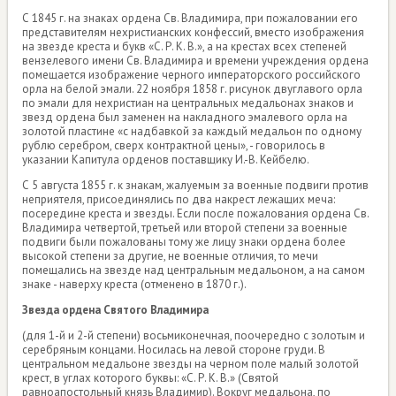
С 1845 г. на знаках ордена Св. Владимира, при пожаловании его
представителям нехристианских конфессий, вместо изображения
на звезде креста и букв «С. Р. К. В.», а на крестах всех степеней
вензелевого имени Св. Владимира и времени учреждения ордена
помещается изображение черного императорского российского
орла на белой эмали. 22 ноября 1858 г. рисунок двуглавого орла
по эмали для нехристиан на центральных медальонах знаков и
звезд ордена был заменен на накладного эмалевого орла на
золотой пластине «с надбавкой за каждый медальон по одному
рублю серебром, сверх контрактной цены», - говорилось в
указании Капитула орденов поставщику И.-В. Кейбелю.
С 5 августа 1855 г. к знакам, жалуемым за военные подвиги против
неприятеля, присоединялись по два накрест лежащих меча:
посередине креста и звезды. Если после пожалования ордена Св.
Владимира четвертой, третьей или второй степени за военные
подвиги были пожалованы тому же лицу знаки ордена более
высокой степени за другие, не военные отличия, то мечи
помещались на звезде над центральным медальоном, а на самом
знаке - наверху креста (отменено в 1870 г.).
Звезда ордена Святого Владимира
(для 1-й и 2-й степени) восьмиконечная, поочередно с золотым и
серебряным концами. Носилась на левой стороне груди. В
центральном медальоне звезды на черном поле малый золотой
крест, в углах которого буквы: «С. Р. К. В.» (Святой
равноапостольный князь Владимир). Вокруг медальона, по