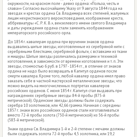
окружности, на красном поле - девиз ордена: «Польза, честь и
слава»» Согласно высочайшему Указу от 9 августа 1844 года на
звездах и крестах ордена Св. Владимира всех степеней, жалуемых
лицам нехристианского вероисповедания, изображение креста,
аббревиатуры «С. Р. К. В.», вензелевого имени святого Владимира
и даты учреждения ордена стали заменять изображением
императорского российского орла.
До 1854 г. кавалерам ордена при вручении знаков ордена
выдавались шитые звезды, изготовленные из серебряной нити с
серебряными блестками, серебряной фольги, с вставками из ткани
и мишуры. Шитые звезды различались размерами и техникой
изготовления, в зависимости от времени изготовления и т. п. Эти
звезды, стоимостью 6 руб. в 1797 - 1854 гг., в отличие от знаков
ордена не надо было возвращать в Капитул орденов после
смерти кавалера. Кроме того, любой кавалер ордена имел право
заказать себе в частной мастерской металлические звезды, что
можно видеть на многочисленных портретах кавалеров
российских орденов. С июня 1854 г. Капитул стал выдавать при
награждениях серебряные звезды 84-й пробы (875-й
метрической). Орденские звезды должны были содержать
серебра 10 золотников, или 42,66 грамма. Начиная с середины
1857 г. знаки всех российских орденов стали изготавливаться
вместо 72-й пробы золота (750-й метрической) из 56-й пробы
(583-й метрической).
Знаки ордена Св. Владимира 1-й и 2-й степени с мечами должны
были содержать золота 72-й пробы 4,5 золотника, или 19,2