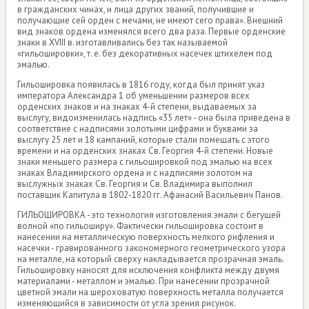
в гражданских чинах, и лица других званий, получившие и
получающие сей орден с мечами, не имеют сего права». Внешний
вид знаков ордена изменялся всего два раза. Первые орденские
знаки в XVIII в. изготавливались без так называемой
«гильошировки», т. е. без декоративных насечек штихелем под
эмалью.
Гильошировка появилась в 1816 году, когда был принят указ
императора Александра 1 об уменьшении размеров всех
орденских знаков и на знаках 4-й степени, выдаваемых за
выслугу, видоизменилась надпись «35 лет» - она была приведена в
соответствие с надписями золотыми цифрами и буквами за
выслугу 25 лет и 18 кампаний, которые стали помещать с этого
времени и на орденских знаках Св. Георгия 4-й степени. Новые
знаки меньшего размера с гильошировкой под эмалью на всех
знаках Владимирского ордена и с надписями золотом на
выслужных знаках Св. Георгия и Св. Владимира выполнил
поставщик Капитула в 1802-1820 гг. Афанасий Васильевич Панов.
ГИЛЬОШИРОВКА - это технология изготовления эмали с бегущей
волной «по гильоширу». Фактически гильошировка состоит в
нанесении на металлическую поверхность мелкого рифления и
насечки - гравированного закономерного геометрического узора
на металле, на который сверху накладывается прозрачная эмаль.
Гильошировку наносят для исключения конфликта между двумя
материалами - металлом и эмалью. При нанесении прозрачной
цветной эмали на шероховатую поверхность металла получается
изменяющийся в зависимости от угла зрения рисунок.