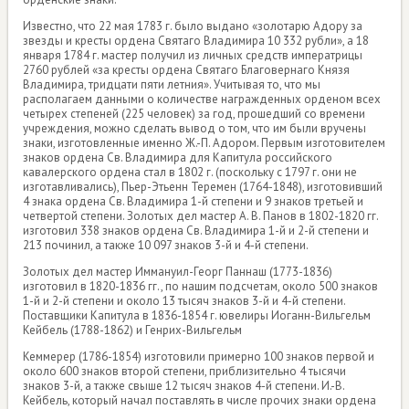
Известно, что 22 мая 1783 г. было выдано «золотарю Адору за
звезды и кресты ордена Святаго Владимира 10 332 рубли», а 18
января 1784 г. мастер получил из личных средств императрицы
2760 рублей «за кресты ордена Святаго Благовернаго Князя
Владимира, тридцати пяти летния». Учитывая то, что мы
располагаем данными о количестве награжденных орденом всех
четырех степеней (225 человек) за год, прошедший со времени
учреждения, можно сделать вывод о том, что им были вручены
знаки, изготовленные именно Ж.-П. Адором. Первым изготовителем
знаков ордена Св. Владимира для Капитула российского
кавалерского ордена стал в 1802 г. (поскольку с 1797 г. они не
изготавливались), Пьер-Этьенн Теремен (1764-1848), изготовивший
4 знака ордена Св. Владимира 1-й степени и 9 знаков третьей и
четвертой степени. Золотых дел мастер А. В. Панов в 1802-1820 гг.
изготовил 338 знаков ордена Св. Владимира 1-й и 2-й степени и
213 починил, а также 10 097 знаков 3-й и 4-й степени.
Золотых дел мастер Иммануил-Георг Паннаш (1773-1836)
изготовил в 1820-1836 гг., по нашим подсчетам, около 500 знаков
1-й и 2-й степени и около 13 тысяч знаков 3-й и 4-й степени.
Поставщики Капитула в 1836-1854 г. ювелиры Иоганн-Вильгельм
Кейбель (1788-1862) и Генрих-Вильгельм
Кеммерер (1786-1854) изготовили примерно 100 знаков первой и
около 600 знаков второй степени, приблизительно 4 тысячи
знаков 3-й, а также свыше 12 тысяч знаков 4-й степени. И.-В.
Кейбель, который начал поставлять в числе прочих знаки ордена