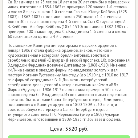
Св. Владимира за 25 лет, за 18 лет и за 20 лет службы в офицерских
чинах, изготовил в 1854-1862 гг. примерно 120 знаков 1-й степени
и около 8 тысяч знаков 4-й степени. Его сын Юлиус Кейбель (1825-
1882) в 1862-1882 гг. поставил около 250 знаков 1-й степени и
около 30 тысяч знаков ордена 4-й степени. Сын Юлиуса и внук И.-
В. Кейбеля - Альберт Кейбель (1854-1910) поставил в 1882-1905 гг.
примерно 300 знаков ордена Св. Владимира 1-й степени и около
60 тысяч знаков ордена 4-й степени.
Поставщиком Капитула императорских и царских орденов с
января 1906 г. стала фабрика орденов, знаков, жетонов и
художественная мастерская бриллиантовых, золотых и
серебряных изделий «Эдуард» (Невский проспект, 10), основанная
Эдуардом Фердинандовичем Дитвальдом (1868-1910). Именник
«ИЛ» на знаках и звездах фирмы принадлежал золотых дел
мастеру Иоганну Густавовичу Аинстеду (до 1910 г.), с 1910 по 1917
гг. с фирмой сотрудничал В. Я. Динаков - петербургский
серебряного дела цеховой мастер с именным клеймом «ВД».
Фирма «Эдуард» в 1906-1917 гг. поставила примерно 50 тысяч
знаков ордена Св. Владимира. Из поставщиков шитых орденских
звезд мы бы выделили Санкт-Петербургского купца Дмитриева,
поставившего в Капитул орденов в 1800-1809 гг. 30 звезд, и
золотошвейную мастерскую в Санкт-Петербурге вдовы
титулярного советника П. С. Чернышёва (умер в 1808) Аукерьи
Чернышёвой, изготовившей в 1808- 1825 гг. 368 звезд ордена.
Цена:
3320
руб.