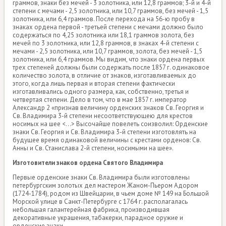
граммов, знаки без мечей - 3 золотника, или 12,8 граммов; 3-й и 4-й
степени с мечами - 2,5 золотника, или 10,7 граммов, без мечей - 1,5
золотника, или 6,4 граммов. После перехода на 56-ю пробу в
знаках ордена первой - третьей степени с мечами должно было
содержаться по 4,25 золотника или 18,1 граммов золота, без
мечей по 3 золотника, или 12,8 граммов, в знаках 4-й степени с
мечами - 2,5 золотника, или 10,7 граммов, золота, без мечей - 1,5
золотника, или 6,4 граммов. Мы видим, что знаки ордена первых
трех степеней должны были содержать после 1857 г. одинаковое
количество золота, в отличие от знаков, изготавливаемых до
этого, когда лишь первая и вторая степени фактически
изготавливались одного размера, как, собственно, третья и
четвертая степени. Дело в том, что в мае 1857 г. император
Александр 2 «признав величину орденских знаков Св. Георгия и
Св. Владимира 3-й степени несоответствующею для крестов
носимых на шее <...> Высочайше повелеть соизволил: Орденские
знаки Св. Георгия и Св. Владимира 3-й степени изготовлять на
будущее время одинаковой величины с крестами орденов: Св.
Анны и Св. Станислава 2-й степени, носимыми на шее».
Изготовители знаков ордена Святого Владимира
Первые орденские знаки Св. Владимира были изготовлены
петербургским золотых дел мастером Жаном-Пьером Адором
(1724-1784), родом из Швейцарии, в чьем доме № 149 на Большой
Морской улице в Санкт-Петербурге с 1764 г. располагалась
небольшая галантерейная фабрика, производившая
декоративные украшения, табакерки, парадное оружие и
орденские знаки.