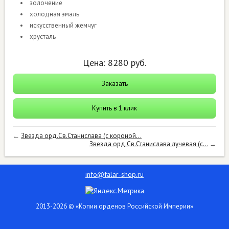
золочение
холодная эмаль
искусственный жемчуг
хрусталь
Цена:
8280
руб.
Заказать
Купить в 1 клик
←
Звезда орд.Св.Станислава (с короной...
Звезда орд.Св.Станислава лучевая (с...
→
info@falar-shop.ru
2013-2026 © «Копии орденов Российской Империи»