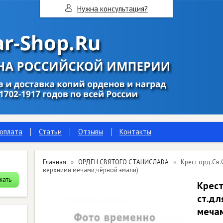
Нужна консультация?
 оплата
Статьи
Отзывы
Контакты
Главная
ОРДЕН СВЯТОГО СТАНИСЛАВА
Крест орд.Св.
верхними мечами,чёрной эмали)
Крест
ст.дл
мечам