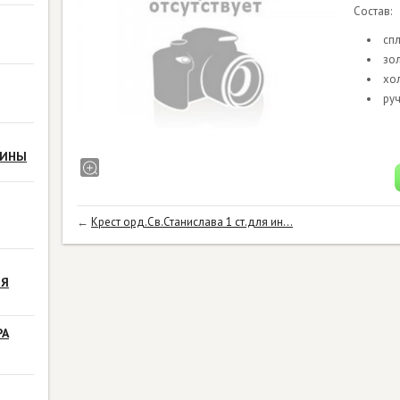
Состав:
сп
зо
хо
ру
РИНЫ
←
Крест орд.Св.Станислава 1 ст.для ин...
ЗЯ
РА