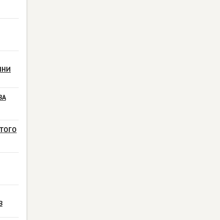
ИНИ
ВА
ТОГО
В