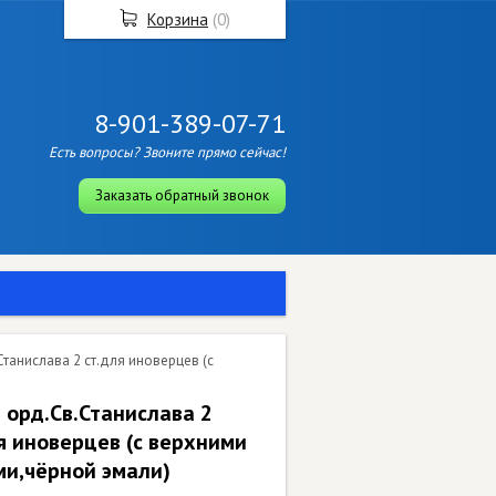
Корзина
(
0
)
8-901-389-07-71
Есть вопросы? Звоните прямо сейчас!
Заказать обратный звонок
Станислава 2 ст.для иноверцев (с
 орд.Св.Станислава 2
я иноверцев (с верхними
и,чёрной эмали)