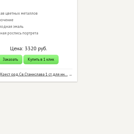
лав цветных металлов
лочение
лодная эмаль
чная роспись портрета
Цена:
3320
руб.
Заказать
Купить в 1 клик
Крест орд.Св.Станислава 1 ст.для ин...
→