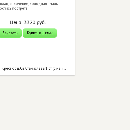
сплав, золочение, холодная эмаль.
оспись портрета.
Цена:
3320
руб.
Заказать
Купить в 1 клик
Крест орд.Св.Станислава 1 ст.(с меч...
→