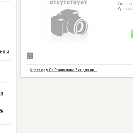
Состав: 
Ручная р
РИНЫ
←
Крест орд.Св.Станислава 2 ст.для ин...
ЗЯ
РА