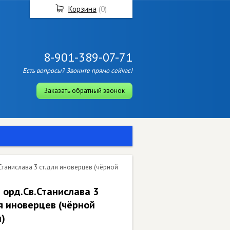
Корзина
(
0
)
8-901-389-07-71
Есть вопросы? Звоните прямо сейчас!
Заказать обратный звонок
Станислава 3 ст.для иноверцев (чёрной
 орд.Св.Станислава 3
я иноверцев (чёрной
)