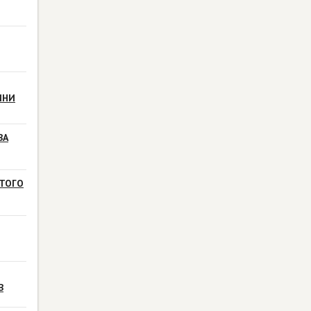
ИНИ
ВА
ТОГО
В