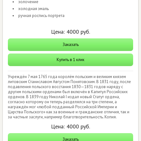
золочение
холодная эмаль
ручная роспись портрета
Цена:
4000
руб.
Заказать
Купить в 1 клик
Учреждён 7 мая 1765 года королём польским и великим князем
литовским Станиславом Августом Понятовским. В 1831 году, после
подавления польского восстания 1830—1831 годов наряду с
другим польскими орденами был включён в Капитул Российских
орденов. В 1839 году Николай I издал новый Статут ордена,
согласно которому он теперь разделялся на три степени, а
награждён мог «любой подданный Российской Империи и
Царства Польского» как за военные и гражданские отличия, так и
за частные заслуги, например благотворительность. Копия.
Цена:
4000
руб.
Заказать