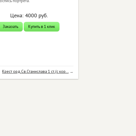
оспись портрета.
Цена:
4000
руб.
Заказать
Купить в 1 клик
Крест орд.Св.Станислава 1 ст.(с кор...
→