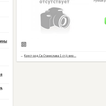
Ручная р
РИНЫ
←
Крест орд.Св.Станислава 1 ст.(с вер...
ЗЯ
РА