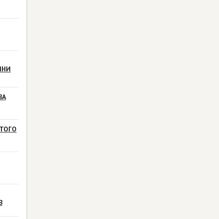
ИНИ
ВА
ТОГО
В