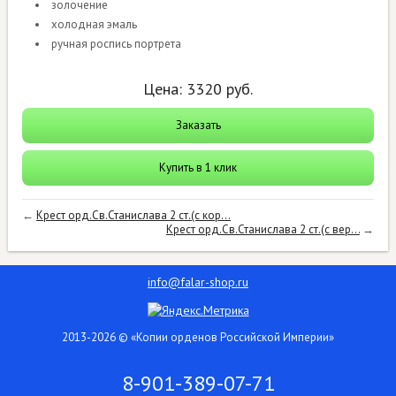
золочение
холодная эмаль
ручная роспись портрета
Цена:
3320
руб.
Заказать
Купить в 1 клик
←
Крест орд.Св.Станислава 2 ст.(с кор...
Крест орд.Св.Станислава 2 ст.(с вер...
→
info@falar-shop.ru
2013-2026 © «Копии орденов Российской Империи»
8-901-389-07-71