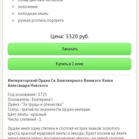
золочение
холодная эмаль
ручная роспись портрета
Цена:
3320
руб.
Заказать
Купить в 1 клик
Императорский Орден Св. Благоверного Великого Князя
Александра Невского
Год основания - 1725
Основатель - Екатерина I
Девиз - "За труды и отечество"
Статус - третий по значимости орден империи
Цвет ленты - красный
Число степеней - 1
Орден имел одну степень и состоял из трех знаков: золотого
креста, красной муаровой ленты и звезды. Крест носили на ленте
через левое плечо, восьмиконечную звезду - на левой стороне