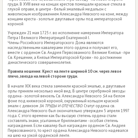
груди. В XVIII веке на концах крестов помещали красные стекла в
глухой оправе, в центре - белый эмалевый медальон с
живописным изображением Александра Невского на коне, между
концами креста - золотые двуглавые орлы под императорской
короной
Учрежден 21 мая 1725 г. во исполнение намерения Императора
Петра I Великого Императрицей Екатериной I.
Члены Российского Императорского Дома являются
наследственными кавалерами этого ордена и получают его,
вместе с орденом Св. Андрея Первозванного: Великие Князья - при
Св. Крещении, а Князья Императорской Крови - по достижении
династического совершеннолетия.
Правила ношения: Крест на ленте шириной 10 см. через левое
плечо, звезда на левой стороне груди.
В начале XIX века стекла заменили красной эмалью, а двуглавые
орлы приняли несколько иной вид. В центре серебряной звезды
ордена - золотой вензель Св. Александра Невского
SA
на белом
фоне под княжеской короной, окруженный кольцом красной
эмали с девизом
ЗА ТРУДЫ И ОТЕЧЕСТВО
. Статут ордена св.
Александра Невского был окончательно утвержден 5 апреля 1997
года. С этого времени как бы высшую степень ордена стали
составлять знаки, усыпанные бриллиантами - особая степень
награждения. Если кавалер был награжден орденом Св. Андрея
Первозванного, то крест ордена Александра Невского надевался
на шею на узкой орденской ленте.