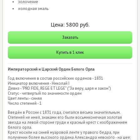
золочение
холодная эмаль
Цена:
5800
руб.
Заказать
Купить в 1 клик
Императорский и Царский Орден Белого Орла
Год включения в состав российских орденов - 1831
Инициатор включения - Николай I
Девиз - "PRO FIDE, REGE ET LEGE" ("За веру, царя и закон")
Статус - четвертый по значимости орден
Цвет ленты - синяя
Число степеней - 1
Введён в России с 1831 года, считался весьма значительным.
Степеней не имел, знаками его были восьмиконечная золотая
звезда на левой стороне груди и красный крест с изображением
белого орла.
Крест носили на синей муаровой ленте у правого бедра, при
получении более высокого ордена Александра невского - на шее;