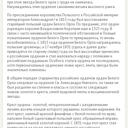
при этом звезда Белого орла с груди не снималась.
Награждались этим орденом сановники весьма высокого ранга.
По присоединении королевства Польского к Российской империи
императором Александром I в 1815 году был восстановлен
старейший польский орден Белого Орла. По преданию, этот орден
учрежден королем Владиславом Коротким еще в 1325 году. В
связи с часто меняющейся политической обстановкой в Польше
пожалование орденом Белого Орла то прекращалось, то вновь
возобновлялось. С 1815 года орденом Белого Орла награждались
польские уроженцы, а 17 ноября 1831 (здесь и далее даты
приводятся по старому стилю) года он был высочайше причислен
к российским орденам и стал жаловаться наряду с поляками и
российским подданным. Особого статута ордена не последовало,
хотя первоначальные орденские знаки: крест, лента, звезда были
значительно изменены.
В общем порядке старшинства российских орденов орден Белого
Орла следовал за орденом Св. Александра Невского, он также не
был разделен на степени и классы и состоял из следующих
знаков: золотого креста, синей муаровой ленты и восьмиконечной
звезды.
Крест ордена - золотой, четырехконечный с раздвоенными
лучами, восемь концов которого украшены золотыми шариками. На
этот крест, залитый красной финифтью с белой полосой по краю,
наложен белый одноглавый польский орел, обращенный вправо,
увенчанный малой золотой короной. С 1831 года этот крест стал
помещаться на груди двуглавого черного российского