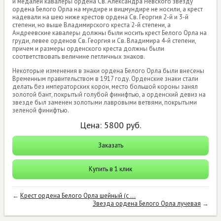
и медалей кавалеры ордена Св. Александра Невского звезду
ордена Белого Орла на мундире и вицмундире не носили, а крест
надевали на шею ниже крестов ордена Св. Георгия 2-й и 3-й
степени, но выше Владимирского креста 2-й степени, а
Андреевские кавалеры должны были носить крест Белого Орла на
груди, левее орденов Св. Георгия и Св. Владимира 4-й степени,
причем и размеры орденского креста должны были
соответствовать величине петличных знаков.
Некоторые изменения в знаки ордена Белого Орла были внесены
Временным правительством в 1917 году. Орденские знаки стали
делать без императорских корон, место большой короны занял
золотой бант, покрытый голубой финифтью, а орденский девиз на
звезде был заменен золотыми лавровыми ветвями, покрытыми
зеленой финифтью.
Цена:
5800
руб.
Заказать
Купить в 1 клик
←
Крест ордена Белого Орла шейный (с ...
Звезда ордена Белого Орла лучевая
→