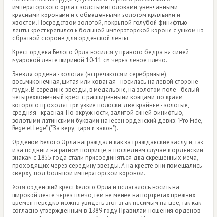
императорского орла с золотыми головами, увенчанными
красными коронами и с обведенными золотом крыльями и
хвостом. Посредством золотой, покрытой голубой финифтью
ленты крест крепился к большой императорской короне с ушком на
обратной стороне для орденской ленты.
Крест ордена Белого Орла носился у правого бедра на синей
муаровой ленте шириной 10-11 см через левое плечо.
Звезда ордена - золотая (встречаются и серебряные),
восьмиконечная, шитая или кованая - носилась на левой стороне
груди. В середине звезды, в медальоне, на золотом поле - белый
четырехконечный крест с расширенными концами, по краям
которого проходят три узкие полоски: две крайние - золотые,
средняя - красная. По окружности, залитой синей финифтью,
золотыми латинскими буквами нанесен орденский девиз: "Pro Fide,
Rege et Lege" ("За веру, царя и закон").
Орденом Белого Орла награждали как за гражданские заслуги, так
и за подвиги на ратном поприще, в последнем случае к орденским
знакам с 1855 года стали присоединяться два скрещенных меча,
проходящих через середину звезды. А на кресте они помещались
сверху, под большой императорской короной.
Хотя орденский крест Белого Орла и полагалось носить на
широкой ленте через плечо, тем не менее на портретах прежних
времен нередко можно увидеть этот знак носимым на шее, так как
согласно утвержденным в 1889 году Правилам ношения орденов