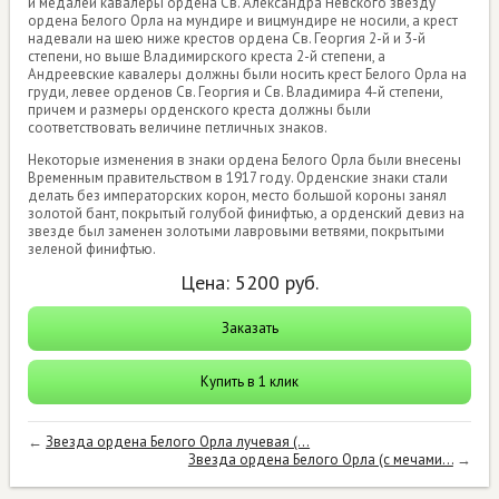
и медалей кавалеры ордена Св. Александра Невского звезду
ордена Белого Орла на мундире и вицмундире не носили, а крест
надевали на шею ниже крестов ордена Св. Георгия 2-й и 3-й
степени, но выше Владимирского креста 2-й степени, а
Андреевские кавалеры должны были носить крест Белого Орла на
груди, левее орденов Св. Георгия и Св. Владимира 4-й степени,
причем и размеры орденского креста должны были
соответствовать величине петличных знаков.
Некоторые изменения в знаки ордена Белого Орла были внесены
Временным правительством в 1917 году. Орденские знаки стали
делать без императорских корон, место большой короны занял
золотой бант, покрытый голубой финифтью, а орденский девиз на
звезде был заменен золотыми лавровыми ветвями, покрытыми
зеленой финифтью.
Цена:
5200
руб.
Заказать
Купить в 1 клик
←
Звезда ордена Белого Орла лучевая (...
Звезда ордена Белого Орла (с мечами...
→