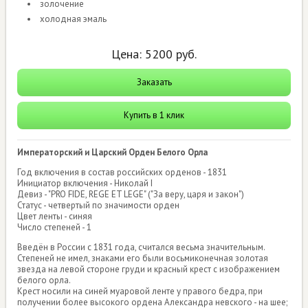
золочение
холодная эмаль
Цена:
5200
руб.
Заказать
Купить в 1 клик
Императорский и Царский Орден Белого Орла
Год включения в состав российских орденов - 1831
Инициатор включения - Николай I
Девиз - "PRO FIDE, REGE ET LEGE" ("За веру, царя и закон")
Статус - четвертый по значимости орден
Цвет ленты - синяя
Число степеней - 1
Введён в России с 1831 года, считался весьма значительным.
Степеней не имел, знаками его были восьмиконечная золотая
звезда на левой стороне груди и красный крест с изображением
белого орла.
Крест носили на синей муаровой ленте у правого бедра, при
получении более высокого ордена Александра невского - на шее;