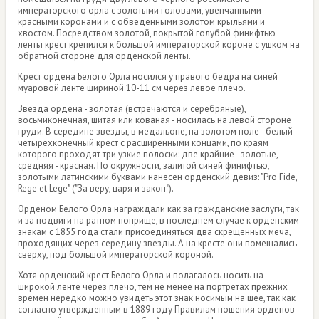
императорского орла с золотыми головами, увенчанными
красными коронами и с обведенными золотом крыльями и
хвостом. Посредством золотой, покрытой голубой финифтью
ленты крест крепился к большой императорской короне с ушком на
обратной стороне для орденской ленты.
Крест ордена Белого Орла носился у правого бедра на синей
муаровой ленте шириной 10-11 см через левое плечо.
Звезда ордена - золотая (встречаются и серебряные),
восьмиконечная, шитая или кованая - носилась на левой стороне
груди. В середине звезды, в медальоне, на золотом поле - белый
четырехконечный крест с расширенными концами, по краям
которого проходят три узкие полоски: две крайние - золотые,
средняя - красная. По окружности, залитой синей финифтью,
золотыми латинскими буквами нанесен орденский девиз: "Pro Fide,
Rege et Lege" ("За веру, царя и закон").
Орденом Белого Орла награждали как за гражданские заслуги, так
и за подвиги на ратном поприще, в последнем случае к орденским
знакам с 1855 года стали присоединяться два скрещенных меча,
проходящих через середину звезды. А на кресте они помещались
сверху, под большой императорской короной.
Хотя орденский крест Белого Орла и полагалось носить на
широкой ленте через плечо, тем не менее на портретах прежних
времен нередко можно увидеть этот знак носимым на шее, так как
согласно утвержденным в 1889 году Правилам ношения орденов