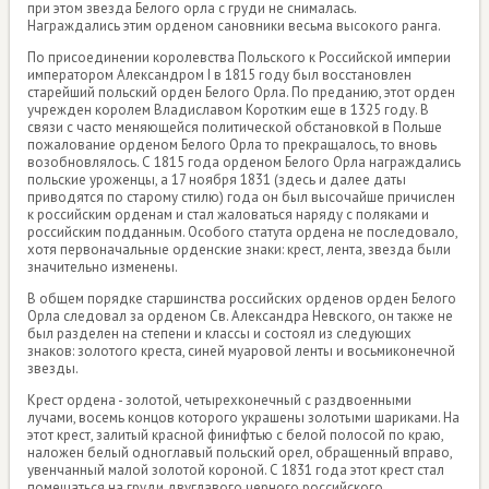
при этом звезда Белого орла с груди не снималась.
Награждались этим орденом сановники весьма высокого ранга.
По присоединении королевства Польского к Российской империи
императором Александром I в 1815 году был восстановлен
старейший польский орден Белого Орла. По преданию, этот орден
учрежден королем Владиславом Коротким еще в 1325 году. В
связи с часто меняющейся политической обстановкой в Польше
пожалование орденом Белого Орла то прекращалось, то вновь
возобновлялось. С 1815 года орденом Белого Орла награждались
польские уроженцы, а 17 ноября 1831 (здесь и далее даты
приводятся по старому стилю) года он был высочайше причислен
к российским орденам и стал жаловаться наряду с поляками и
российским подданным. Особого статута ордена не последовало,
хотя первоначальные орденские знаки: крест, лента, звезда были
значительно изменены.
В общем порядке старшинства российских орденов орден Белого
Орла следовал за орденом Св. Александра Невского, он также не
был разделен на степени и классы и состоял из следующих
знаков: золотого креста, синей муаровой ленты и восьмиконечной
звезды.
Крест ордена - золотой, четырехконечный с раздвоенными
лучами, восемь концов которого украшены золотыми шариками. На
этот крест, залитый красной финифтью с белой полосой по краю,
наложен белый одноглавый польский орел, обращенный вправо,
увенчанный малой золотой короной. С 1831 года этот крест стал
помещаться на груди двуглавого черного российского