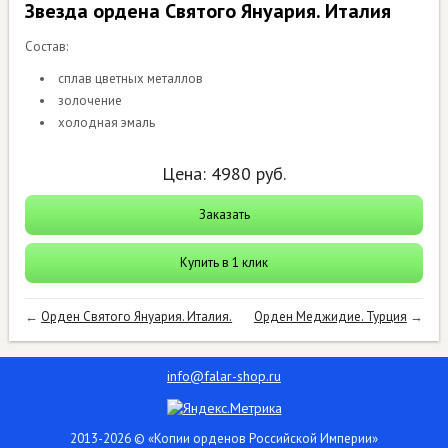
Звезда ордена Святого Януария. Италия
Состав:
сплав цветных металлов
золочение
холодная эмаль
Цена:
4980
руб.
Заказать
Купить в 1 клик
←
Орден Святого Януария. Италия.
Орден Меджидие. Турция
→
info@falar-shop.ru
2013-2026 © «Копии орденов Российской Империи»