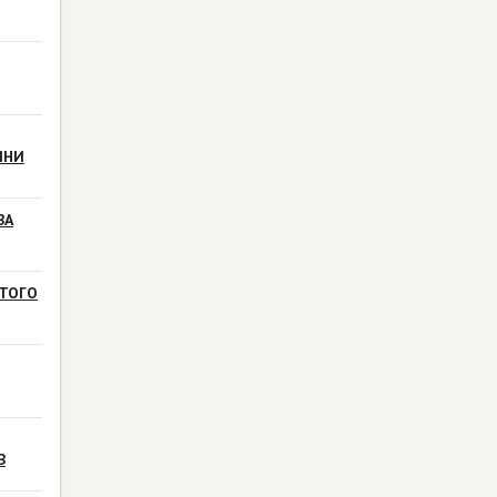
ИНИ
ВА
ТОГО
В