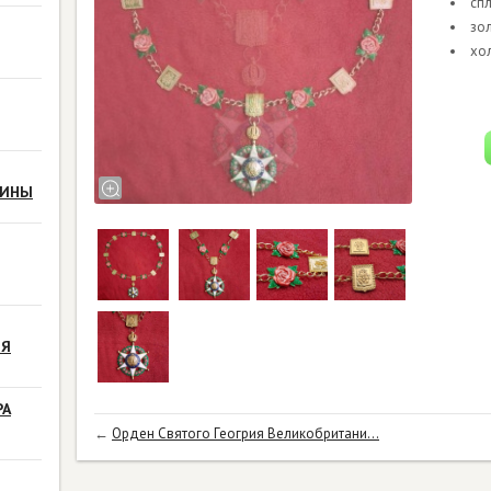
сп
зо
хо
РИНЫ
ЗЯ
РА
←
Орден Святого Геогрия Великобритани...