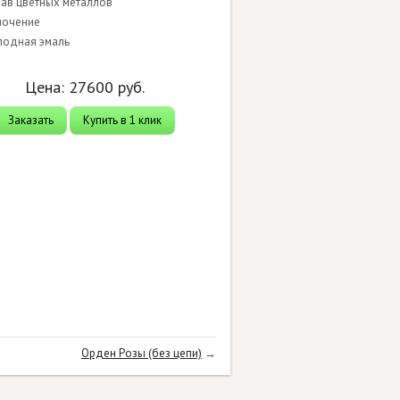
лав цветных металлов
лочение
лодная эмаль
Цена:
27600
руб.
Заказать
Купить в 1 клик
Орден Розы (без цепи)
→