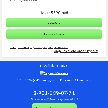
холодная эмаль
Цена:
5520
руб.
Заказать
Купить в 1 клик
←
Звезда Благородной Бухары лучевая 2...
Орден Чёрного Орла (Пруссия)
→
info@falar-shop.ru
2013-2026 © «Копии орденов Российской Империи»
8-901-389-07-71
Есть вопросы? Звоните прямо сейчас!